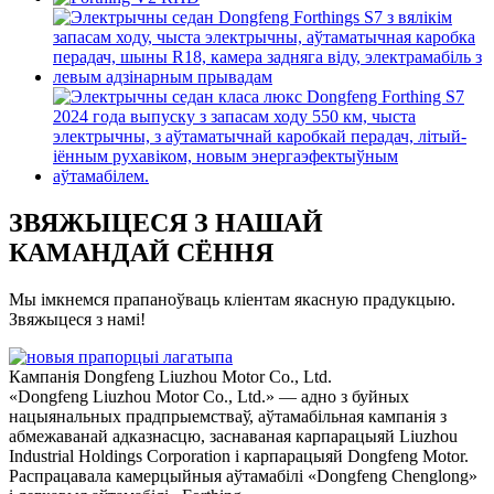
ЗВЯЖЫЦЕСЯ З НАШАЙ
КАМАНДАЙ СЁННЯ
Мы імкнемся прапаноўваць кліентам якасную прадукцыю.
Звяжыцеся з намі!
Кампанія Dongfeng Liuzhou Motor Co., Ltd.
«Dongfeng Liuzhou Motor Co., Ltd.» — адно з буйных
нацыянальных прадпрыемстваў, аўтамабільная кампанія з
абмежаванай адказнасцю, заснаваная карпарацыяй Liuzhou
Industrial Holdings Corporation і карпарацыяй Dongfeng Motor.
Распрацавала камерцыйныя аўтамабілі «Dongfeng Chenglong»