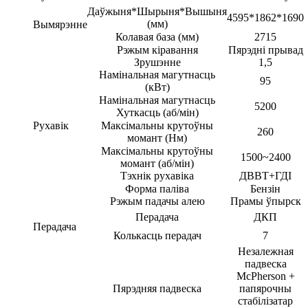
Даўжыня*Шырыня*Вышыня
4595*1862*1690
(мм)
Вымярэнне
Колавая база (мм)
2715
Рэжым кіравання
Пярэдні прывад
Зрушэнне
1,5
Намінальная магутнасць
95
(кВт)
Намінальная магутнасць
5200
Хуткасць (аб/мін)
Рухавік
Максімальны крутоўны
260
момант (Нм)
Максімальны крутоўны
1500~2400
момант (аб/мін)
Тэхнік рухавіка
ДВВТ+ГДІ
Форма паліва
Бензін
Рэжым падачы алею
Прамы ўпырск
Перадача
ДКП
Перадача
Колькасць перадач
7
Незалежная
падвеска
McPherson +
Пярэдняя падвеска
папярочны
стабілізатар