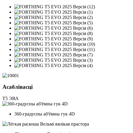
Асаблівасці
T5
ЭВА
360-градусны аб'ёмны гук 4D