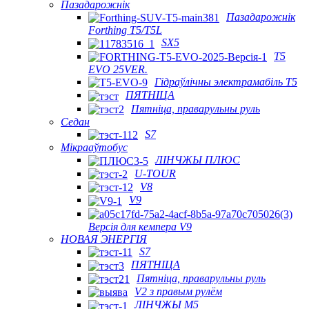
Пазадарожнік
Пазадарожнік
Forthing T5/T5L
SX5
T5
EVO 25VER.
Гідраўлічны электрамабіль T5
ПЯТНІЦА
Пятніца, праварульны руль
Седан
S7
Мікрааўтобус
ЛІНЧЖЫ ПЛЮС
U-TOUR
V8
V9
Версія для кемпера V9
НОВАЯ ЭНЕРГІЯ
S7
ПЯТНІЦА
Пятніца, праварульны руль
V2 з правым рулём
ЛІНЧЖЫ М5