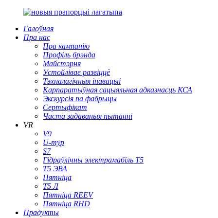
Галоўная
Пра нас
Пра кампанію
Профіль брэнда
Майстэрня
Устойлівае развіццё
Тэхналагічныя інавацыі
Карпаратыўная сацыяльная адказнасць КСА
Экскурсія па фабрыцы
Сертыфікат
Часта задаваныя пытанні
VR
V9
U-тур
S7
Гідраўлічны электрамабіль T5
Т5 ЭВА
Пятніца
Т5 Л
Пятніца REEV
Пятніца RHD
Прадукты