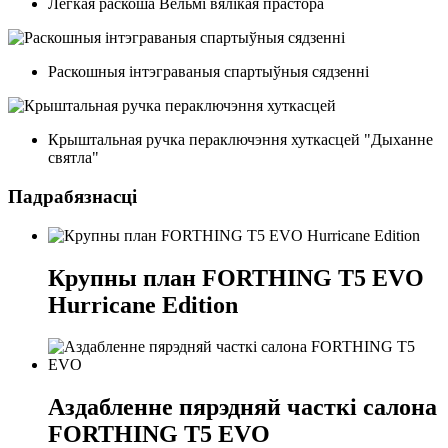
Лёгкая раскоша Вельмі вялікая прастора
Раскошныя інтэграваныя спартыўныя сядзенні
Крыштальная ручка пераключэння хуткасцей "Дыханне
святла"
Падрабязнасці
Крупны план FORTHING T5 EVO
Hurricane Edition
Аздабленне пярэдняй часткі салона
FORTHING T5 EVO