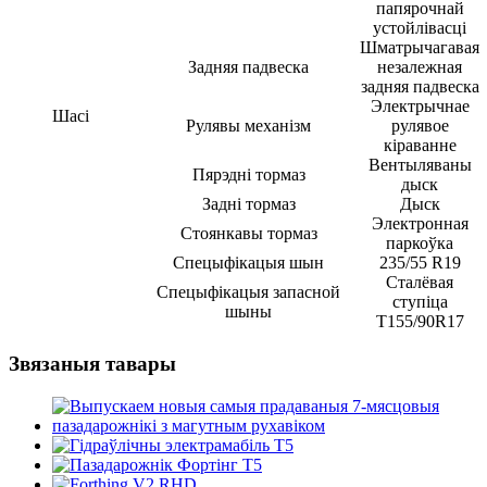
папярочнай
устойлівасці
Шматрычагавая
Задняя падвеска
незалежная
задняя падвеска
Электрычнае
Шасі
Рулявы механізм
рулявое
кіраванне
Вентыляваны
Пярэдні тормаз
дыск
Задні тормаз
Дыск
Электронная
Стоянкавы тормаз
паркоўка
Спецыфікацыя шын
235/55 R19
Сталёвая
Спецыфікацыя запасной
ступіца
шыны
T155/90R17
Звязаныя тавары