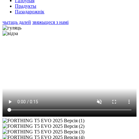
Галоўная
Прадукты
Пазадарожнік
чытаць далей
звяжыцеся з намі