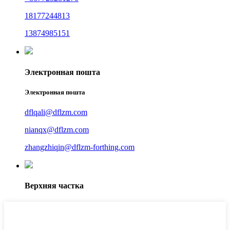
18177244813
13874985151
Электронная пошта
Электронная пошта
dflqali@dflzm.com
nianqx@dflzm.com
zhangzhiqin@dflzm-forthing.com
Верхняя частка