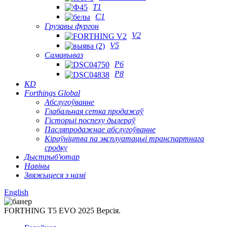
T1
C1
Грузавы фургон
V2
V5
Самавываз
P6
P8
KD
Forthings Global
Абслугоўванне
Глабальная сетка продажаў
Гісторыі поспеху дылераў
Пасляпродажнае абслугоўванне
Кіраўніцтва па эксплуатацыі транспартнага
сродку
Дыстрыб'ютар
Навіны
Звяжыцеся з намі
English
FORTHING T5 EVO 2025 Версія.