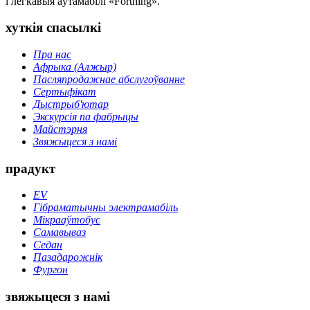
і легкавыя аўтамабілі «Forthing».
хуткія спасылкі
Пра нас
Афрыка (Алжыр)
Пасляпродажнае абслугоўванне
Сертыфікат
Дыстрыб'ютар
Экскурсія па фабрыцы
Майстэрня
Звяжыцеся з намі
прадукт
EV
Гібраматычны электрамабіль
Мікрааўтобус
Самавываз
Седан
Пазадарожнік
Фургон
звяжыцеся з намі