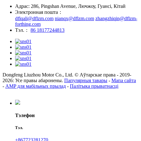
Адрас: 286, Pingshan Avenue, Лючжоу, Гуансі, Кітай
Электронная пошта：
dflqali@dflzm.com
nianqx@dflzm.com
zhangzhiqin@dflzm-
forthing.com
Тэл.：
86 18177244813
Dongfeng Liuzhou Motor Co., Ltd. © Аўтарскае права - 2019-
2026: Усе правы абаронены.
Папулярныя тавары
-
Мапа сайта
-
AMP для мабільных прылад
-
Палітыка прыватнасці
Тэлефон
Тэл.
+867723281270