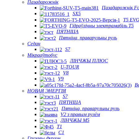
Пазадарожнік
Пазадарожнік Fo
SX5
T5 EVO
Гідраўлічны электрамабіль T5
ПЯТНІЦА
Пятніца, праварульны руль
Седан
S7
Мікрааўтобус
ЛІНЧЖЫ ПЛЮС
U-TOUR
V8
V9
В
НОВАЯ ЭНЕРГІЯ
S7
ПЯТНІЦА
Пятніца, праварульны руль
V2 з правым рулём
ЛІНЧЖЫ М5
T1
C1
Грузавы фургон