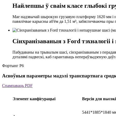
Найлепшы ў сваім класе глыбокі гру
Мае надзвычай шырокую грузавую платформу 1620 мм і на
павялічвае карысны аб'ём да 1,51 м³, забяспечваючы пры 
Сінхранізаваныя з Ford тэхналогіі і
Пабудаваны на трывалым шасі, сінхранізаваным з перада
дэталямі падвескі, каб гарантаваць непераўзыдзеную даўг
Фортынг P6
Асноўныя параметры мадэлі транспартнага срод
Спампаваць PDF
Элемент канфігурацыі
Версія для высокі
5441*1885*1840 м