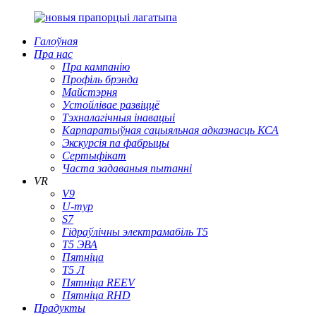
Галоўная
Пра нас
Пра кампанію
Профіль брэнда
Майстэрня
Устойлівае развіццё
Тэхналагічныя інавацыі
Карпаратыўная сацыяльная адказнасць КСА
Экскурсія па фабрыцы
Сертыфікат
Часта задаваныя пытанні
VR
V9
U-тур
S7
Гідраўлічны электрамабіль T5
Т5 ЭВА
Пятніца
Т5 Л
Пятніца REEV
Пятніца RHD
Прадукты