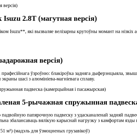
Isuzu 2.8T (магутная версія)
ом Isuzu**, які вызваляе велізарны крутоўны момант на нізкіх а
задарожная версія)
і прафесійнага ўзроўню: блакіроўка задняга дыферэнцыяла, звы
 экраны шасі з алюмініева-магніевага сплаву.
аленая 5-рычажная спружынная падвеск
 падвойную папярочную падвеску з удасканаленай задняй падвес
ьна збалансаваць вялікую карыснай нагрузку з камфортам язды п