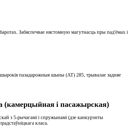
баротах. Забяспечвае нястомную магутнасць пры пад'ёмах і
шшырокія пазадарожныя шыны (AT) 285, трывалае задняе
а (камерцыйная і пасажырская)
кай з 5-рычагамі і спружынамі (дзе канкурэнты
радстаўніцкага класа.