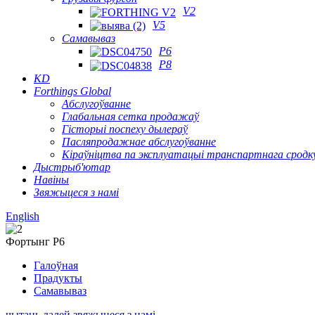
V2
V5
Самавываз
P6
P8
KD
Forthings Global
Абслугоўванне
Глабальная сетка продажаў
Гісторыі поспеху дылераў
Пасляпродажнае абслугоўванне
Кіраўніцтва па эксплуатацыі транспартнага сродк
Дыстрыб'ютар
Навіны
Звяжыцеся з намі
English
Фортынг P6
Галоўная
Прадукты
Самавываз
чытаць далей
звяжыцеся з намі