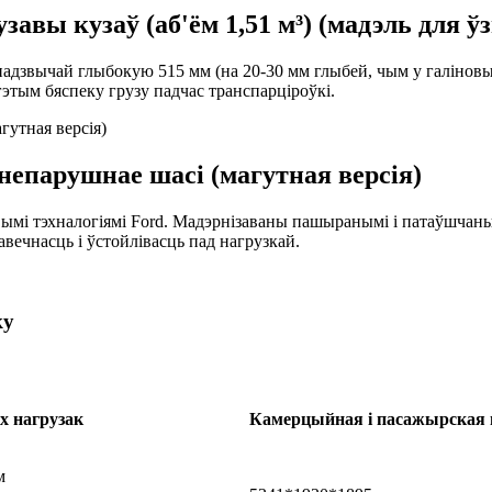
завы кузаў (аб'ём 1,51 м³) (мадэль для 
дзвычай глыбокую 515 мм (на 20-30 мм глыбей, чым у галіновы
гэтым бяспеку грузу падчас транспарціроўкі.
 непарушнае шасі (магутная версія)
вымі тэхналогіямі Ford. Мадэрнізаваны пашыранымі і патаўшчан
авечнасць і ўстойлівасць пад нагрузкай.
ку
х нагрузак
Камерцыйная і пасажырская 
м