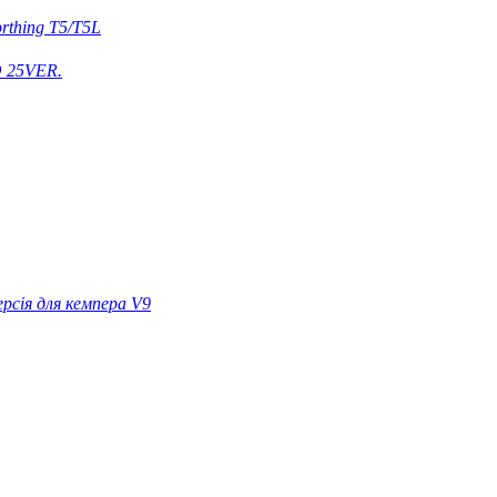
rthing T5/T5L
 25VER.
ерсія для кемпера V9