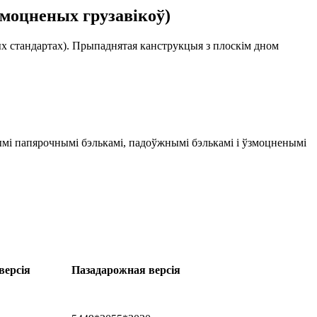
ўзмоцненых грузавікоў)
х стандартах). Прыпаднятая канструкцыя з плоскім дном
ымі папярочнымі бэлькамі, падоўжнымі бэлькамі і ўзмоцненымі
версія
Пазадарожная версія