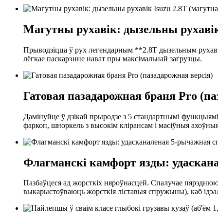
Магутны рухавік: дызельны рухавік 
Прыводзіцца ў рух легендарным **2.8T дызельным рухавік
лёгкае паскарэнне нават пры максімальнай загрузцы.
Гатовая пазадарожная браня Pro (па
Дамінуйце ў дзікай прыродзе з 5 стандартнымі функцыям
фаркоп, шноркель з высокім клірансам і масіўныя ахоўныя
Флагманскі камфорт язды: удаскан
Пазбаўцеся ад жорсткіх няроўнасцей. Спалучае пярэднюю
выкарыстоўваюць жорсткія ліставыя спружыны), каб ідэал