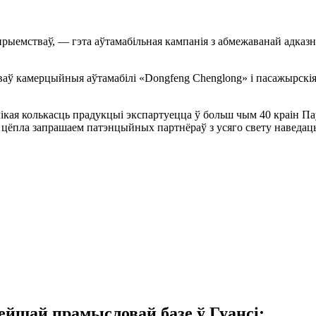
ыемстваў, — гэта аўтамабільная кампанія з абмежаванай адказ
аў камерцыйныя аўтамабілі «Dongfeng Chenglong» і пасажырскія а
лікая колькасць прадукцыі экспартуецца ў больш чым 40 краін Па
цёпла запрашаем патэнцыйных партнёраў з усяго свету наведаць
йшай прамысловай базе ў Гуансі;