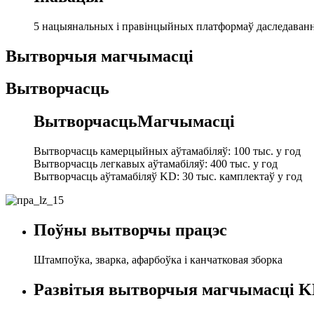
5 нацыянальных і правінцыйных платформаў даследавання
Вытворчыя магчымасці
Вытворчасць
Вытворчасць
Магчымасці
Вытворчасць камерцыйных аўтамабіляў: 100 тыс. у год
Вытворчасць легкавых аўтамабіляў: 400 тыс. у год
Вытворчасць аўтамабіляў KD: 30 тыс. камплектаў у год
Поўны вытворчы працэс
Штампоўка, зварка, афарбоўка і канчатковая зборка
Развітыя вытворчыя магчымасці 