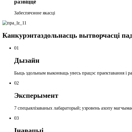
развіццё
Забеспячэнне якасці
Канкурэнтаздольнасць вытворчасці пад
01
Дызайн
Быць здольным выконваць увесь працэс праектавання і р
02
Эксперымент
7 спецыялізаваных лабараторый; узровень ахопу магчыма
03
Інавацыі