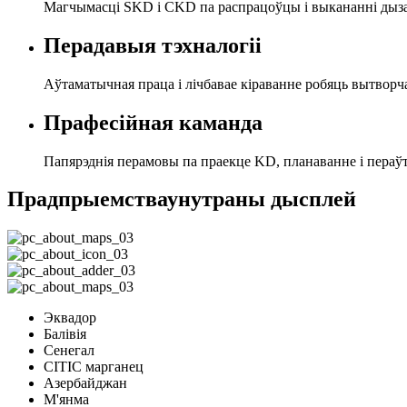
Магчымасці SKD і CKD па распрацоўцы і выкананні дыза
Перадавыя тэхналогіі
Аўтаматычная праца і лічбавае кіраванне робяць вытворча
Прафесійная каманда
Папярэднія перамовы па праекце KD, планаванне і пераў
Прадпрыемства
унутраны дысплей
Эквадор
Балівія
Сенегал
CITIC марганец
Азербайджан
М'янма