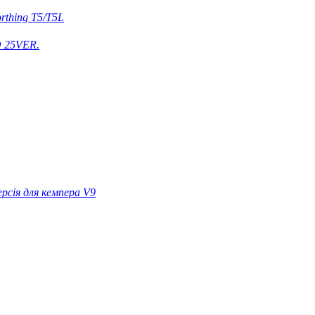
rthing T5/T5L
 25VER.
ерсія для кемпера V9