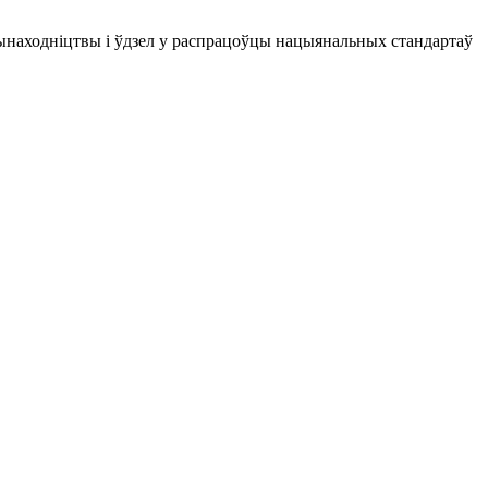
вынаходніцтвы і ўдзел у распрацоўцы нацыянальных стандартаў