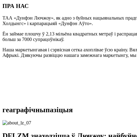
ПРА НАС
ТАА «Дунфэн Лючжоу», як адно з буйных нацыянальных прадпр
Холдынгс» і карпарацыяй «Дунфэн Аўто».
Ён займае плошчу ў 2,13 мільёна квадратных метраў і распрацав
больш за 7000 супрацоўнікаў.
Наша маркетынгавая і сэрвісная сетка ахоплівае ўсю краіну. Вя
Афрыкі. Дзякуючы развіццю нашага замежнага маркетынгу, мы 
геаграфічны
пазіцыя
DFLZM знаходзіцца ў Лючжоу: найбуйне