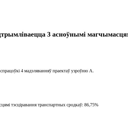
трымліваецца 3 асноўнымі магчымасцям
аспрацоўкі 4 мадэляванняў праектаў узроўню А.
сцямі тэсціравання транспартных сродкаў: 86,75%