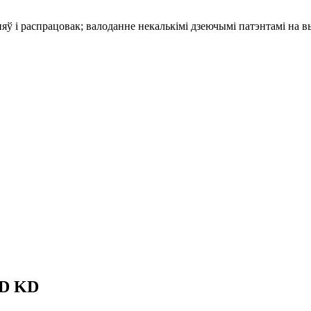
ў і распрацовак; валоданне некалькімі дзеючымі патэнтамі на 
KD KD