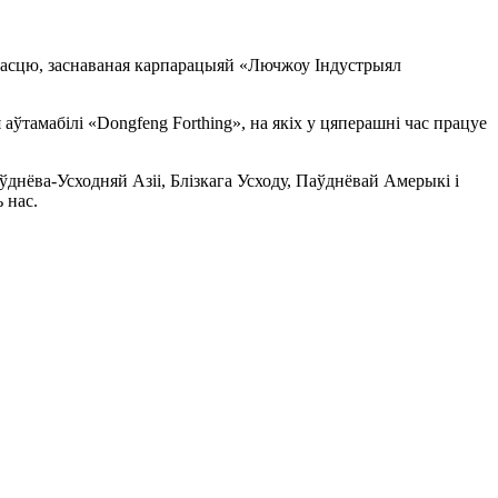
насцю, заснаваная карпарацыяй «Лючжоу Індустрыял
ўтамабілі «Dongfeng Forthing», на якіх у цяперашні час працуе
ўднёва-Усходняй Азіі, Блізкага Усходу, Паўднёвай Амерыкі і
 нас.