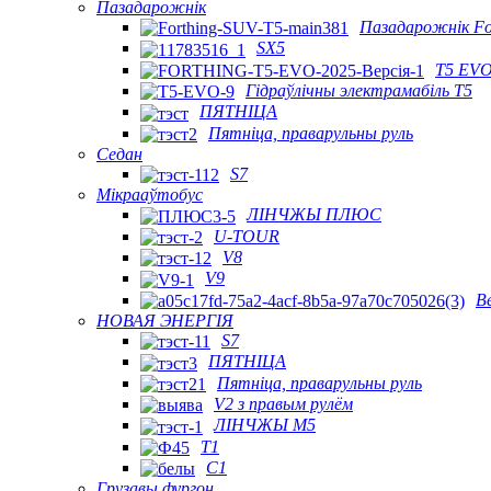
Пазадарожнік
Пазадарожнік Fo
SX5
T5 EVO
Гідраўлічны электрамабіль T5
ПЯТНІЦА
Пятніца, праварульны руль
Седан
S7
Мікрааўтобус
ЛІНЧЖЫ ПЛЮС
U-TOUR
V8
V9
В
НОВАЯ ЭНЕРГІЯ
S7
ПЯТНІЦА
Пятніца, праварульны руль
V2 з правым рулём
ЛІНЧЖЫ М5
T1
C1
Грузавы фургон