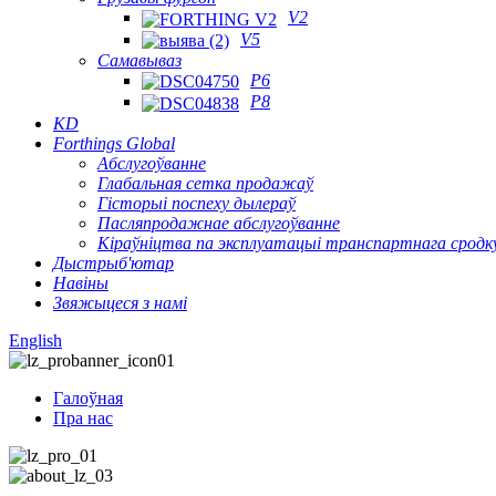
V2
V5
Самавываз
P6
P8
KD
Forthings Global
Абслугоўванне
Глабальная сетка продажаў
Гісторыі поспеху дылераў
Пасляпродажнае абслугоўванне
Кіраўніцтва па эксплуатацыі транспартнага сродк
Дыстрыб'ютар
Навіны
Звяжыцеся з намі
English
Галоўная
Пра нас