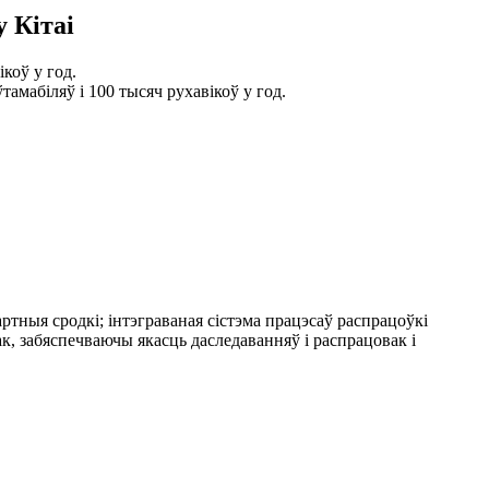
 Кітаі
коў у год.
амабіляў і 100 тысяч рухавікоў у год.
тныя сродкі; інтэграваная сістэма працэсаў распрацоўкі
ак, забяспечваючы якасць даследаванняў і распрацовак і