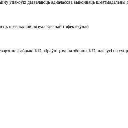
йну ўпакоўкі дазваляюць адначасова выконваць шматмадэльны д
сць празрыстай, візуалізаванай і эфектыўнай
тварэнне фабрыкі KD, кіраўніцтва па зборцы KD, паслугі па суп