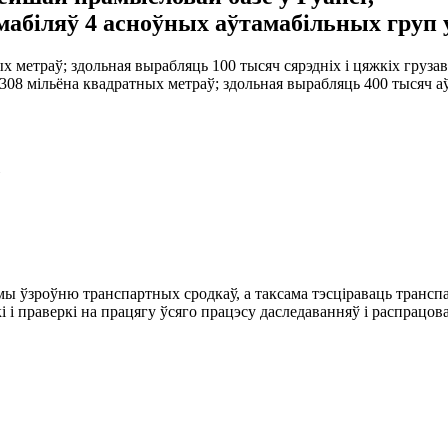
мабіляў 4 асноўных аўтамабільных груп у
х метраў; здольная вырабляць 100 тысяч сярэдніх і цяжкіх грузаві
8 мільёна квадратных метраў; здольная вырабляць 400 тысяч аўт
ы ўзроўню транспартных сродкаў, а таксама тэсціраваць транспар
 і праверкі на працягу ўсяго працэсу даследаванняў і распрацов