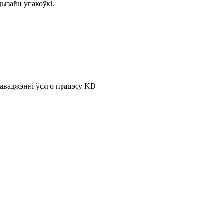
ызайн упакоўкі.
раваджэнні ўсяго працэсу KD