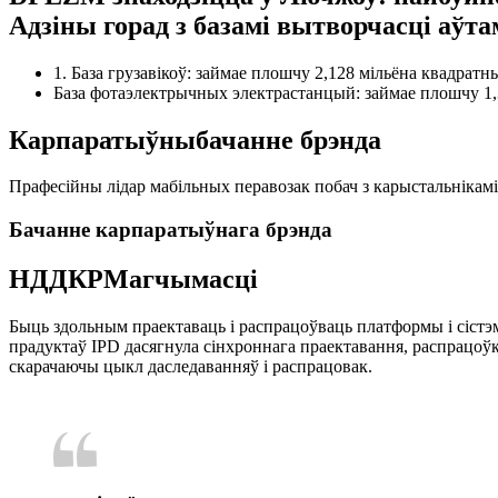
Адзіны горад з базамі вытворчасці аўта
1. База грузавікоў: займае плошчу 2,128 мільёна квадратны
База фотаэлектрычных электрастанцый: займае плошчу 1,30
Карпаратыўны
бачанне брэнда
Прафесійны лідар мабільных перавозак побач з карыстальнікамі
Бачанне карпаратыўнага брэнда
НДДКР
Магчымасці
Быць здольным праектаваць і распрацоўваць платформы і сістэм
прадуктаў IPD дасягнула сінхроннага праектавання, распрацоўкі
скарачаючы цыкл даследаванняў і распрацовак.