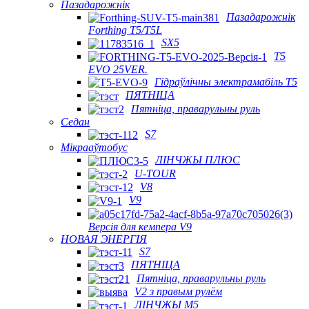
Пазадарожнік
Пазадарожнік
Forthing T5/T5L
SX5
T5
EVO 25VER.
Гідраўлічны электрамабіль T5
ПЯТНІЦА
Пятніца, праварульны руль
Седан
S7
Мікрааўтобус
ЛІНЧЖЫ ПЛЮС
U-TOUR
V8
V9
Версія для кемпера V9
НОВАЯ ЭНЕРГІЯ
S7
ПЯТНІЦА
Пятніца, праварульны руль
V2 з правым рулём
ЛІНЧЖЫ М5