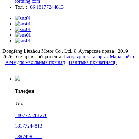
forthing.com
Тэл.：
86 18177244813
Dongfeng Liuzhou Motor Co., Ltd. © Аўтарскае права - 2019-
2026: Усе правы абаронены.
Папулярныя тавары
-
Мапа сайта
-
AMP для мабільных прылад
-
Палітыка прыватнасці
Тэлефон
Тэл.
+867723281270
18177244813
13874985151