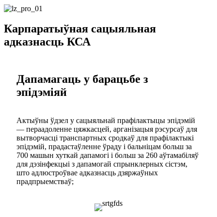
Карпаратыўная сацыяльная
адказнасць КСА
Дапамагаць у барацьбе з
эпідэміяй
Актыўны ўдзел у сацыяльнай прафілактыцы эпідэмій
— пераадоленне цяжкасцей, арганізацыя рэсурсаў для
вытворчасці транспартных сродкаў для прафілактыкі
эпідэмій, прадастаўленне ўраду і бальніцам больш за
700 машын хуткай дапамогі і больш за 260 аўтамабіляў
для дэзінфекцыі з дапамогай спрынклерных сістэм,
што адлюстроўвае адказнасць дзяржаўных
прадпрыемстваў;