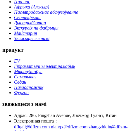
Пра нас
Афрыка (Алжыр)
Пасляпродажнае абслугоўванне
Сертыфікат
Дыстрыб'ютар
Экскурсія па фабрыцы
Майстэрня
Звяжыцеся з намі
прадукт
EV
Гібраматычны электрамабіль
Мікрааўтобус
Самавываз
Седан
Пазадарожнік
Фургон
звяжыцеся з намі
Адрас: 286, Pingshan Avenue, Лючжоу, Гуансі, Кітай
Электронная пошта：
dflqali@dflzm.com
nianqx@dflzm.com
zhangzhiqin@dflzm-