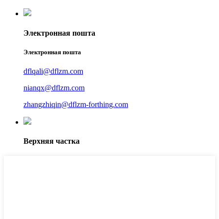
Электронная пошта
Электронная пошта
dflqali@dflzm.com
nianqx@dflzm.com
zhangzhiqin@dflzm-forthing.com
Верхняя частка