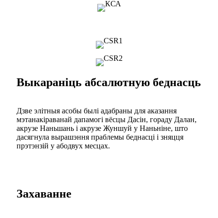
Выкараніць абсалютную беднасць
Дзве элітныя асобы былі адабраны для аказання
мэтанакіраванай дапамогі вёсцы Дасін, гораду Далан,
акрузе Наньшань і акрузе Жуншуй у Наньніне, што
дасягнула вырашэння праблемы беднасці і зняцця
прэтэнзій у абодвух месцах.
Захаванне