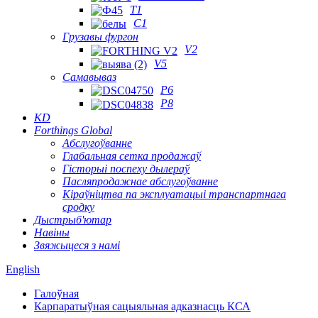
T1
C1
Грузавы фургон
V2
V5
Самавываз
P6
P8
KD
Forthings Global
Абслугоўванне
Глабальная сетка продажаў
Гісторыі поспеху дылераў
Пасляпродажнае абслугоўванне
Кіраўніцтва па эксплуатацыі транспартнага
сродку
Дыстрыб'ютар
Навіны
Звяжыцеся з намі
English
Галоўная
Карпаратыўная сацыяльная адказнасць КСА