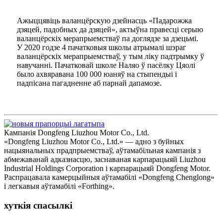
Ажыццявіць валанцёрскую дзейнасць «Падарожжа
дзяцей, падобных да дзяцей», актыўна правесці серыю
валанцёрскіх мерапрыемстваў па доглядзе за дзецьмі.
У 2020 годзе 4 пачатковыя школы атрымалі шэраг
валанцёрскіх мерапрыемстваў, у тым ліку падтрымку ў
навучанні. Пачатковай школе Наляо ў пасёлку Цяолі
было ахвяравана 100 000 юаняў на стыпендыі і
падпісана пагадненне аб парнай дапамозе.
Кампанія Dongfeng Liuzhou Motor Co., Ltd.
«Dongfeng Liuzhou Motor Co., Ltd.» — адно з буйных
нацыянальных прадпрыемстваў, аўтамабільная кампанія з
абмежаванай адказнасцю, заснаваная карпарацыяй Liuzhou
Industrial Holdings Corporation і карпарацыяй Dongfeng Motor.
Распрацавала камерцыйныя аўтамабілі «Dongfeng Chenglong»
і легкавыя аўтамабілі «Forthing».
хуткія спасылкі