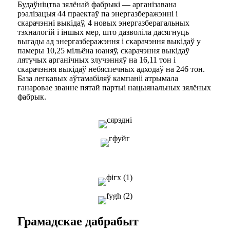
Будаўніцтва зялёнай фабрыкі — арганізавана
рэалізацыя 44 праектаў па энергазберажэнні і
скарачэнні выкідаў, 4 новых энергазберагальных
тэхналогій і іншых мер, што дазволіла дасягнуць
выгады ад энергазберажэння і скарачэння выкідаў у
памеры 10,25 мільёна юаняў, скарачэння выкідаў
лятучых арганічных злучэнняў на 16,11 тон і
скарачэння выкідаў небяспечных адходаў на 246 тон.
База легкавых аўтамабіляў кампаніі атрымала
ганаровае званне пятай партыі нацыянальных зялёных
фабрык.
Грамадскае дабрабыт