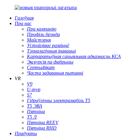
Галоўная
Пра нас
Пра кампанію
Профіль брэнда
Майстэрня
Устойлівае развіццё
Тэхналагічныя інавацыі
Карпаратыўная сацыяльная адказнасць КСА
Экскурсія па фабрыцы
Сертыфікат
Часта задаваныя пытанні
VR
V9
U-тур
S7
Гідраўлічны электрамабіль T5
Т5 ЭВА
Пятніца
Т5 Л
Пятніца REEV
Пятніца RHD
Прадукты