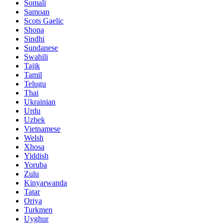
Somali
Samoan
Scots Gaelic
Shona
Sindhi
Sundanese
Swahili
Tajik
Tamil
Telugu
Thai
Ukrainian
Urdu
Uzbek
Vietnamese
Welsh
Xhosa
Yiddish
Yoruba
Zulu
Kinyarwanda
Tatar
Oriya
Turkmen
Uyghur