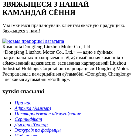
ЗВЯЖЫЦЕСЯ З НАШАЙ
КАМАНДАЙ СЁННЯ
Мы імкнемся прапаноўваць кліентам якасную прадукцыю.
Звяжыцеся з намі!
Кампанія Dongfeng Liuzhou Motor Co., Ltd.
«Dongfeng Liuzhou Motor Co., Ltd.» — адно з буйных
нацыянальных прадпрыемстваў, аўтамабільная кампанія з
абмежаванай адказнасцю, заснаваная карпарацыяй Liuzhou
Industrial Holdings Corporation і карпарацыяй Dongfeng Motor.
Распрацавала камерцыйныя аўтамабілі «Dongfeng Chenglong»
і легкавыя аўтамабілі «Forthing».
хуткія спасылкі
Пра нас
Афрыка (Алжыр)
Пасляпродажнае абслугоўванне
Сертыфікат
Дыстрыб'ютар
Экскурсія па фабрыцы
Майстэрня