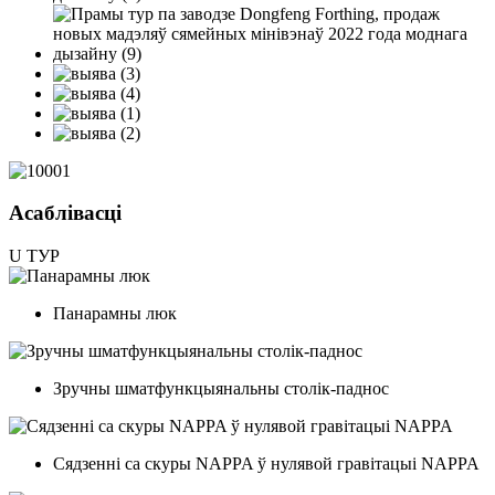
Асаблівасці
U
ТУР
Панарамны люк
Зручны шматфункцыянальны столік-паднос
Сядзенні са скуры NAPPA ў нулявой гравітацыі NAPPA