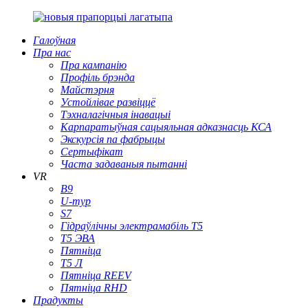
Галоўная
Пра нас
Пра кампанію
Профіль брэнда
Майстэрня
Устойлівае развіццё
Тэхналагічныя інавацыі
Карпаратыўная сацыяльная адказнасць КСА
Экскурсія па фабрыцы
Сертыфікат
Часта задаваныя пытанні
VR
В9
U-тур
S7
Гідраўлічны электрамабіль T5
Т5 ЭВА
Пятніца
Т5 Л
Пятніца REEV
Пятніца RHD
Прадукты