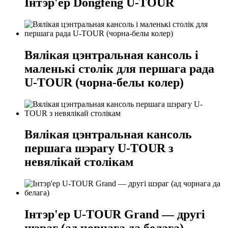
Інтэр'ер Dongfeng U-TOUR
Вялікая цэнтральная кансоль і
маленькі столік для першага рада
U-TOUR (чорна-белы колер)
Вялікая цэнтральная кансоль
першага шэрагу U-TOUR з
невялікай столікам
Інтэр'ер U-TOUR Grand — другі