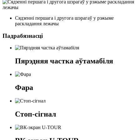
Сядзенні першага і другога шэрагаў у рэжыме
раскладання лежачы
Падрабязнасці
Пярэдняя частка аўтамабіля
Фара
Стоп-сігнал