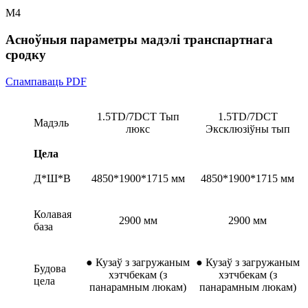
M4
Асноўныя параметры мадэлі транспартнага
сродку
Спампаваць PDF
1.5TD/7DCT
Тып
1.5TD/7DCT
Мадэль
люкс
Эксклюзіўны тып
Цела
Д*Ш*В
4850*1900*1715 мм
4850*1900*1715 мм
Колавая
2900 мм
2900 мм
база
●
Кузаў з загружаным
●
Кузаў з загружаным
Будова
хэтчбекам (з
хэтчбекам (з
цела
панарамным люкам)
панарамным люкам)