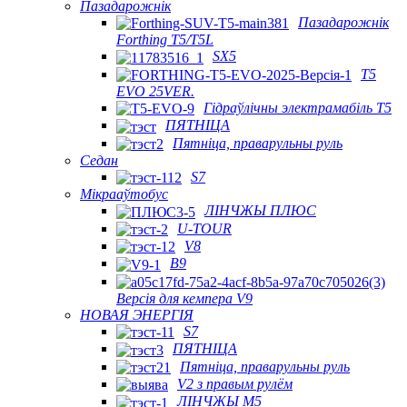
Пазадарожнік
Пазадарожнік
Forthing T5/T5L
SX5
T5
EVO 25VER.
Гідраўлічны электрамабіль T5
ПЯТНІЦА
Пятніца, праварульны руль
Седан
S7
Мікрааўтобус
ЛІНЧЖЫ ПЛЮС
U-TOUR
V8
В9
Версія для кемпера V9
НОВАЯ ЭНЕРГІЯ
S7
ПЯТНІЦА
Пятніца, праварульны руль
V2 з правым рулём
ЛІНЧЖЫ М5