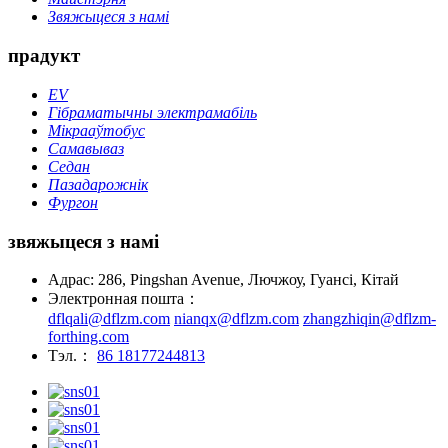
Звяжыцеся з намі
прадукт
EV
Гібраматычны электрамабіль
Мікрааўтобус
Самавываз
Седан
Пазадарожнік
Фургон
звяжыцеся з намі
Адрас: 286, Pingshan Avenue, Лючжоу, Гуансі, Кітай
Электронная пошта：
dflqali@dflzm.com
nianqx@dflzm.com
zhangzhiqin@dflzm-
forthing.com
Тэл.：
86 18177244813