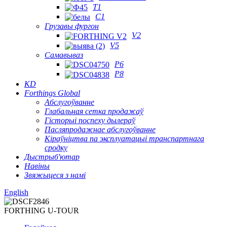
T1
C1
Грузавы фургон
V2
V5
Самавываз
P6
P8
KD
Forthings Global
Абслугоўванне
Глабальная сетка продажаў
Гісторыі поспеху дылераў
Пасляпродажнае абслугоўванне
Кіраўніцтва па эксплуатацыі транспартнага
сродку
Дыстрыб'ютар
Навіны
Звяжыцеся з намі
English
FORTHING U-TOUR