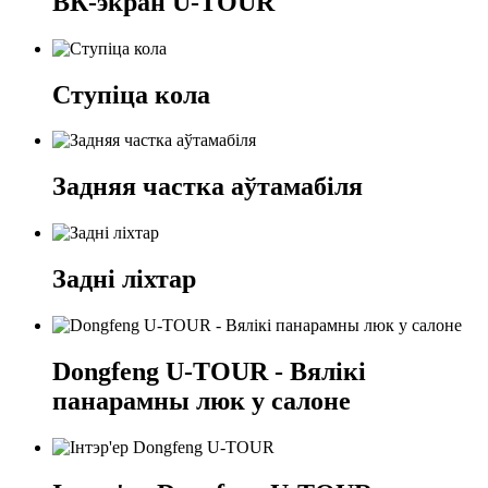
ВК-экран U-TOUR
Ступіца кола
Задняя частка аўтамабіля
Задні ліхтар
Dongfeng U-TOUR - Вялікі
панарамны люк у салоне