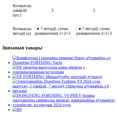
Колькасць
дзвярэй
5
5
(шт.)
Колькасць
●
7 месцаў, схема
●
7 месцаў, схема
месцаў (а)
размяшчэння 2+2+3
размяшчэння 2+2+3
Звязаныя тавары