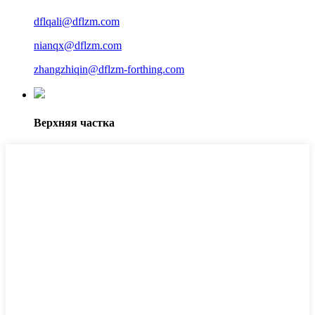
dflqali@dflzm.com
nianqx@dflzm.com
zhangzhiqin@dflzm-forthing.com
Верхняя частка