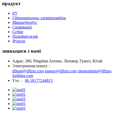
прадукт
EV
Гібраматычны электрамабіль
Мікрааўтобус
Самавываз
Седан
Пазадарожнік
Фургон
звяжыцеся з намі
Адрас: 286, Pingshan Avenue, Лючжоу, Гуансі, Кітай
Электронная пошта：
dflqali@dflzm.com
nianqx@dflzm.com
zhangzhiqin@dflzm-
forthing.com
Тэл.：
86 18177244813