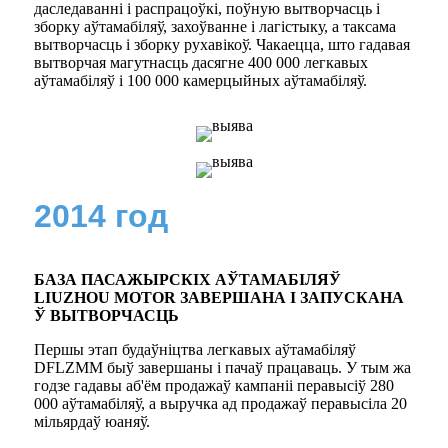
даследаванні і распрацоўкі, поўную вытворчасць і
зборку аўтамабіляў, захоўванне і лагістыку, а таксама
вытворчасць і зборку рухавікоў. Чакаецца, што гадавая
вытворчая магутнасць дасягне 400 000 легкавых
аўтамабіляў і 100 000 камерцыйных аўтамабіляў.
2014 год
БАЗА ПАСАЖЫРСКІХ АЎТАМАБІЛЯЎ
LIUZHOU MOTOR ЗАВЕРШАНА І ЗАПУСКАНА
Ў ВЫТВОРЧАСЦЬ
Першы этап будаўніцтва легкавых аўтамабіляў
DFLZMM быў завершаны і пачаў працаваць. У тым жа
годзе гадавы аб'ём продажаў кампаніі перавысіў 280
000 аўтамабіляў, а выручка ад продажаў перавысіла 20
мільярдаў юаняў.