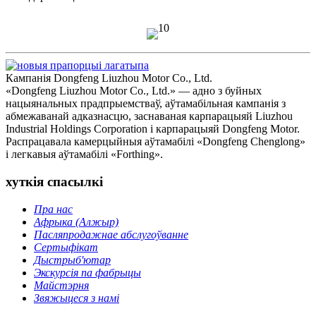
Кампанія Dongfeng Liuzhou Motor Co., Ltd.
«Dongfeng Liuzhou Motor Co., Ltd.» — адно з буйных
нацыянальных прадпрыемстваў, аўтамабільная кампанія з
абмежаванай адказнасцю, заснаваная карпарацыяй Liuzhou
Industrial Holdings Corporation і карпарацыяй Dongfeng Motor.
Распрацавала камерцыйныя аўтамабілі «Dongfeng Chenglong»
і легкавыя аўтамабілі «Forthing».
хуткія спасылкі
Пра нас
Афрыка (Алжыр)
Пасляпродажнае абслугоўванне
Сертыфікат
Дыстрыб'ютар
Экскурсія па фабрыцы
Майстэрня
Звяжыцеся з намі