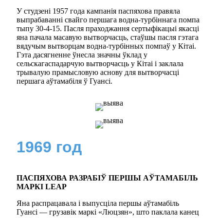
У студзені 1957 года кампанія паспяхова правяла
выпрабаванні свайго першага водна-турбіннага помпа
тыпу 30-4-15. Пасля праходжання сертыфікацыі якасці
яна пачала масавую вытворчасць, стаўшы пасля гэтага
вядучым вытворцам водна-турбінных помпаў у Кітаі.
Гэта дасягненне ўнесла значны ўклад у
сельскагаспадарчую вытворчасць у Кітаі і заклала
трывалую прамысловую аснову для вытворчасці
першага аўтамабіля ў Гуансі.
1969 год
ПАСПЯХОВА РАЗРАБІЎ ПЕРШЫ АЎТАМАБІЛЬ
МАРКІ LEAP
Яна распрацавала і выпусціла першы аўтамабіль
Гуансі — грузавік маркі «Люцзян», што паклала канец