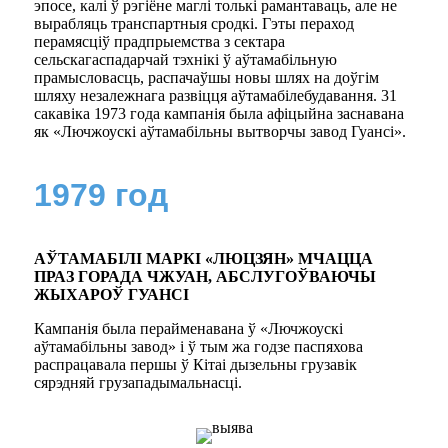
эпосе, калі ў рэгіёне маглі толькі рамантаваць, але не
вырабляць транспартныя сродкі. Гэты пераход
перамясціў прадпрыемства з сектара
сельскагаспадарчай тэхнікі ў аўтамабільную
прамысловасць, распачаўшы новы шлях на доўгім
шляху незалежнага развіцця аўтамабілебудавання. 31
сакавіка 1973 года кампанія была афіцыйна заснавана
як «Лючжоускі аўтамабільны вытворчы завод Гуансі».
1979 год
АЎТАМАБІЛІ МАРКІ «ЛЮЦЗЯН» МЧАЦЦА
ПРАЗ ГОРАДА ЧЖУАН, АБСЛУГОЎВАЮЧЫ
ЖЫХАРОЎ ГУАНСІ
Кампанія была перайменавана ў «Лючжоускі
аўтамабільны завод» і ў тым жа годзе паспяхова
распрацавала першы ў Кітаі дызельны грузавік
сярэдняй грузападымальнасці.