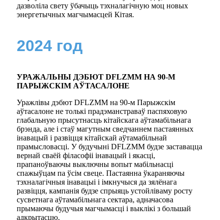
дазволіла свету ўбачыць тэхналагічную моц новых
энергетычных магчымасцей Кітая.
2024 год
УРАЖАЛЬНЫ ДЭБЮТ DFLZMM НА 90-М
ПАРЫЖСКІМ АЎТАСАЛОНЕ
Уражлівы дэбют DFLZMM на 90-м Парыжскім
аўтасалоне не толькі прадэманстраваў паспяховую
глабальную прысутнасць кітайскага аўтамабільнага
брэнда, але і стаў магутным сведчаннем пастаянных
інавацый і развіцця кітайскай аўтамабільнай
прамысловасці. У будучыні DFLZMM будзе заставацца
вернай сваёй філасофіі інавацый і якасці,
прапаноўваючы выключны вопыт мабільнасці
спажыўцам па ўсім свеце. Пастаянна ўкараняючы
тэхналагічныя інавацыі і імкнучыся да зялёнага
развіцця, кампанія будзе спрыяць устойліваму росту
сусветнага аўтамабільнага сектара, адначасова
прымаючы будучыя магчымасці і выклікі з большай
адкрытасцю.