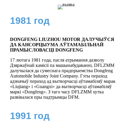
1981 год
DONGFENG LIUZHOU MOTOR ДАЛУЧЫЎСЯ
ДА КАНСОРЦЫУМА АЎТАМАБІЛЬНАЙ
ПРАМЫСЛОВАСЦІ DONGFENG
17 лютага 1981 года, пасля атрымання дазволу
Дзяржаўнай камісіі па машынабудаванні, DFLZMM
далучылася да сумеснага прадпрыемства Dongfeng
Automobile Industry Joint Company. Гэты пераход
адзначыў пераход ад вытворчасці аўтамабіляў марак
«Liujiang» і «Guangxi» да вытворчасці аўтамабіляў
маркі «Dongfeng». З таго часу DFLZMM хутка
развівалася пры падтрымцы DFM.
1991 год