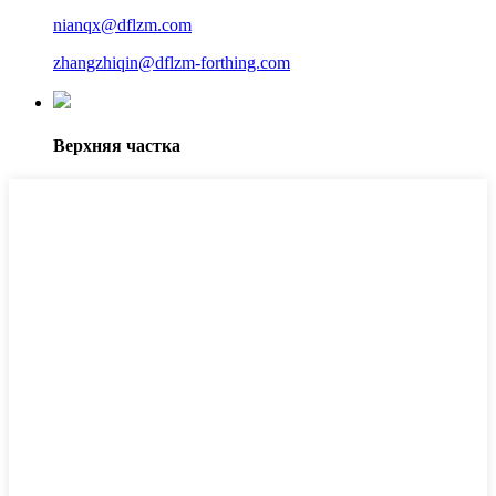
nianqx@dflzm.com
zhangzhiqin@dflzm-forthing.com
Верхняя частка