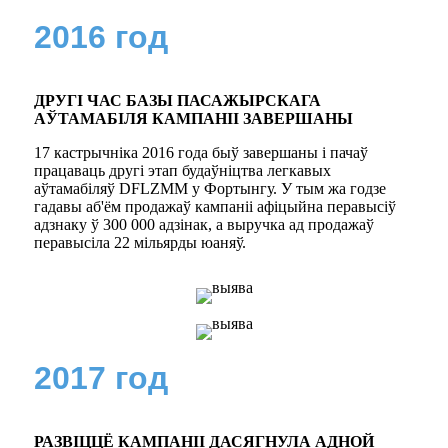
2016 год
ДРУГІ ЧАС БАЗЫ ПАСАЖЫРСКАГА
АЎТАМАБІЛЯ КАМПАНІІ ЗАВЕРШАНЫ
17 кастрычніка 2016 года быў завершаны і пачаў
працаваць другі этап будаўніцтва легкавых
аўтамабіляў DFLZMM у Фортынгу. У тым жа годзе
гадавы аб'ём продажаў кампаніі афіцыйна перавысіў
адзнаку ў 300 000 адзінак, а выручка ад продажаў
перавысіла 22 мільярды юаняў.
2017 год
РАЗВІЦЦЁ КАМПАНІІ ДАСЯГНУЛА АДНОЙ