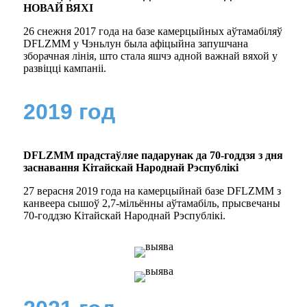
НОВАЙ ВЯХІ
26 снежня 2017 года на базе камерцыйных аўтамабіляў
DFLZMM у Чэньлун была афіцыйна запушчана
зборачная лінія, што стала яшчэ адной важнай вяхой у
развіцці кампаніі.
2019 год
DFLZMM прадстаўляе падарунак да 70-годдзя з дня
заснавання Кітайскай Народнай Рэспублікі
27 верасня 2019 года на камерцыйнай базе DFLZMM з
канвеера сышоў 2,7-мільённы аўтамабіль, прысвечаны
70-годдзю Кітайскай Народнай Рэспублікі.