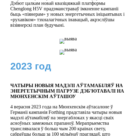
Дэбют цалкам новай квазіцяжкай платформы
Chenglong H5V прадэманстраваў імкненне кампаніі
быць «піянерам» у новых энергетычных ініцыятывах і
«рухавіком» тэхналагічных інавацый, акрэсліўшы
візіянерскі план будучыні.
2023 год
ЧАТЫРЫ НОВЫЯ МАДЭЛІ АЎТАМАБІЛЯЎ НА
ЭНЕРГЕТЫЧНЫМ ПАГРУЗЕ ДЭБ'ЮТАВАЛІ НА
МЮНХЕНСКІМ АЎТАШОУ
4 верасня 2023 года на Мюнхенскім аўтасалоне ў
Германіі кампанія Forthing прадставіла чатыры новыя
мадэлі аўтамабіляў на энергаблоках у якасці сваіх
асноўных замежных прапаноў. Мерапрыемства
транслявалася ў больш чым 200 краінах свету,
сабраўшы больш за 100 мільёнаў праглядаў, што