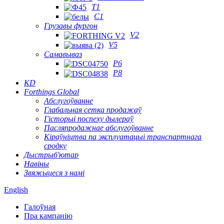
T1
C1
Грузавы фургон
V2
V5
Самавываз
P6
P8
KD
Forthings Global
Абслугоўванне
Глабальная сетка продажаў
Гісторыі поспеху дылераў
Пасляпродажнае абслугоўванне
Кіраўніцтва па эксплуатацыі транспартнага
сродку
Дыстрыб'ютар
Навіны
Звяжыцеся з намі
English
Галоўная
Пра кампанію