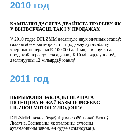
2010 год
КАМПАНІЯ ДАСЯГЛА ДВАЙНОГА ПРАРЫВУ ЯК
У ВЫТВОРЧАСЦІ, ТАК І Ў ПРОДАЖАХ
У 2010 годзе DFLZMM дасягнула двух значных этапаў:
гадавы аб'ём вытворчасці і продажаў аўтамабіляў
упершыню перавысіў 100 000 адзінак, а выручка ад
продажаў пераадолела адзнаку ў 10 мільярдаў юаняў,
дасягнуўшы 12 мільярдаў юаняў.
2011 год
ЦЫРЫМОНІЯ ЗАКЛАДКІ ПЕРШАГА
ПЯТНІЦТВА НОВАЙ БАЗЫ DONGFENG
LIUZHOU MOTOR У ЛЮДОНГУ
DFLZMM пачала будаўніцтва сваёй новай базы ў
Людуне. Заснаваны як эталонны сучасны
аўтамабільны завод, ён будзе аб'ядноўваць