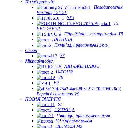
Пазадарожнік
Пазадарожнік
Forthing T5/T5L
SX5
T5
EVO 25VER.
Гідраўлічны электрамабіль T5
ПЯТНІЦА
Пятніца, праварульны руль
Седан
S7
Мікрааўтобус
ЛІНЧЖЫ ПЛЮС
U-TOUR
V8
V9
Версія для кемпера V9
НОВАЯ ЭНЕРГІЯ
S7
ПЯТНІЦА
Пятніца, праварульны руль
V2 з правым рулём
ЛІНЧЖЫ М5