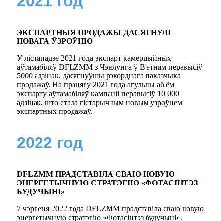
2021 год
ЭКСПАРТНЫЯ ПРОДАЖЫ ДАСЯГНУЛІ
НОВАГА ЎЗРОЎНЮ
У лістападзе 2021 года экспарт камерцыйных
аўтамабіляў DFLZMM з Чэнлунга ў В'етнам перавысіў
5000 адзінак, дасягнуўшы рэкорднага паказчыка
продажаў. На працягу 2021 года агульны аб'ём
экспарту аўтамабіляў кампаніі перавысіў 10 000
адзінак, што стала гістарычным новым узроўнем
экспартных продажаў.
2022 год
DFLZMM ПРАДСТАВІЛА СВАЮ НОВУЮ
ЭНЕРГЕТЫЧНУЮ СТРАТЭГІЮ «ФОТАСІНТЭЗ
БУДУЧЫНІ»
7 чэрвеня 2022 года DFLZMM прадставіла сваю новую
энергетычную стратэгію «Фотасінтэз будучыні».