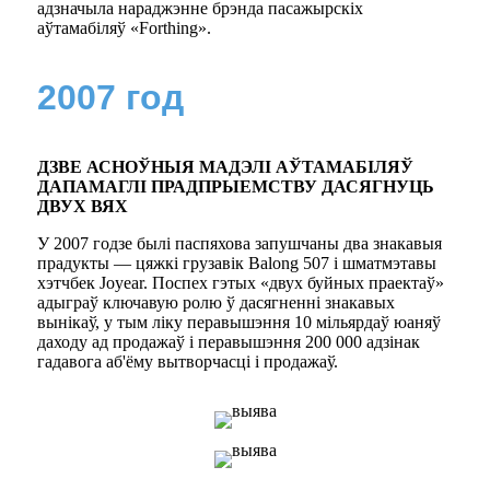
адзначыла нараджэнне брэнда пасажырскіх
аўтамабіляў «Forthing».
2007 год
ДЗВЕ АСНОЎНЫЯ МАДЭЛІ АЎТАМАБІЛЯЎ
ДАПАМАГЛІ ПРАДПРЫЕМСТВУ ДАСЯГНУЦЬ
ДВУХ ВЯХ
У 2007 годзе былі паспяхова запушчаны два знакавыя
прадукты — цяжкі грузавік Balong 507 і шматмэтавы
хэтчбек Joyear. Поспех гэтых «двух буйных праектаў»
адыграў ключавую ролю ў дасягненні знакавых
вынікаў, у тым ліку перавышэння 10 мільярдаў юаняў
даходу ад продажаў і перавышэння 200 000 адзінак
гадавога аб'ёму вытворчасці і продажаў.