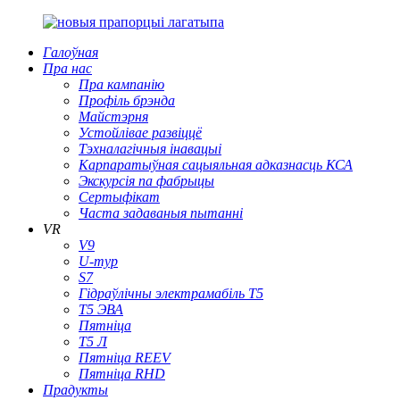
Галоўная
Пра нас
Пра кампанію
Профіль брэнда
Майстэрня
Устойлівае развіццё
Тэхналагічныя інавацыі
Карпаратыўная сацыяльная адказнасць КСА
Экскурсія па фабрыцы
Сертыфікат
Часта задаваныя пытанні
VR
V9
U-тур
S7
Гідраўлічны электрамабіль T5
Т5 ЭВА
Пятніца
Т5 Л
Пятніца REEV
Пятніца RHD
Прадукты