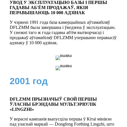
УВОД У ЭКСПЛУАТАЦЫЮ БАЗЫ І ПЕРШЫ
ГАДАВЫ АБ'ЁМ ПРОДАЖАЎ, ЯКІЯ
ПЕРАВЫШАЮЦЬ 10 000 АДЗІНАК
У чэрвені 1991 года база камерцыйных аўтамабіляў
DFLZMM была завершана і ўведзена ў эксплуатацыю.
У снежні таго ж года гадавы аб'ём вытворчасці і
продажаў аўтамабіляў DFLZMM упершыню перавысіў
адзнаку ў 10 000 адзінак.
2001 год
DFLZMM ПРЫЗНАЧЫЎ СВОЙ ПЕРШЫ
ЎЛАСНЫ БРЭНДАВЫ МУЛЬТЭРВУЛІК
«LINGZHI»
У верасні кампанія выпусціла першы ў Кітаі мінівэн
пад уласнай маркай — Dongfeng Forthing Lingzhi, што