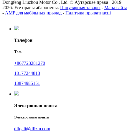
Dongfeng Liuzhou Motor Co., Ltd. © Аўтарскае права - 2019-
2026: Усе правы абаронены.
Папулярныя тавары
-
Мапа сайта
-
AMP для мабільных прылад
-
Палітыка прыватнасці
Тэлефон
Тэл.
+867723281270
18177244813
13874985151
Электронная пошта
Электронная пошта
dflqali@dflzm.com