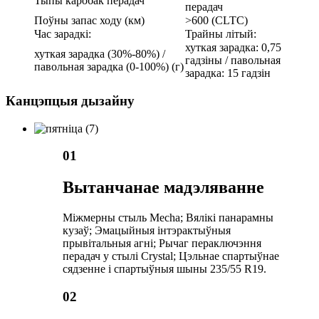
Тыпы каробак перадач
перадач
Поўны запас ходу (км)
>600 (CLTC)
Час зарадкі:
Трайны літый:
хуткая зарадка: 0,75
хуткая зарадка (30%-80%) /
гадзіны / павольная
павольная зарадка (0-100%) (г)
зарадка: 15 гадзін
Канцэпцыя дызайну
01
Вытанчанае мадэляванне
Міжмерны стыль Mecha; Вялікі панарамны
кузаў; Эмацыйныя інтэрактыўныя
прывітальныя агні; Рычаг пераключэння
перадач у стылі Crystal; Цэльнае спартыўнае
сядзенне і спартыўныя шыны 235/55 R19.
02