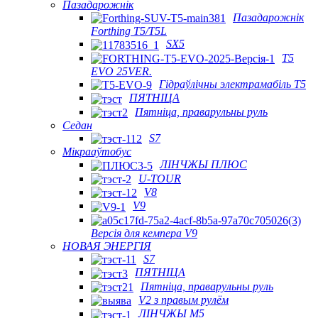
Пазадарожнік
Пазадарожнік
Forthing T5/T5L
SX5
T5
EVO 25VER.
Гідраўлічны электрамабіль T5
ПЯТНІЦА
Пятніца, праварульны руль
Седан
S7
Мікрааўтобус
ЛІНЧЖЫ ПЛЮС
U-TOUR
V8
V9
Версія для кемпера V9
НОВАЯ ЭНЕРГІЯ
S7
ПЯТНІЦА
Пятніца, праварульны руль
V2 з правым рулём
ЛІНЧЖЫ М5