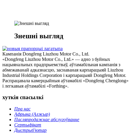
Знешні выгляд
Кампанія Dongfeng Liuzhou Motor Co., Ltd.
«Dongfeng Liuzhou Motor Co., Ltd.» — адно з буйных
нацыянальных прадпрыемстваў, аўтамабільная кампанія з
абмежаванай адказнасцю, заснаваная карпарацыяй Liuzhou
Industrial Holdings Corporation і карпарацыяй Dongfeng Motor.
Распрацавала камерцыйныя аўтамабілі «Dongfeng Chenglong»
і легкавыя аўтамабілі «Forthing».
хуткія спасылкі
Пра нас
Афрыка (Алжыр)
Пасляпродажнае абслугоўванне
Сертыфікат
Дыстрыб'ютар