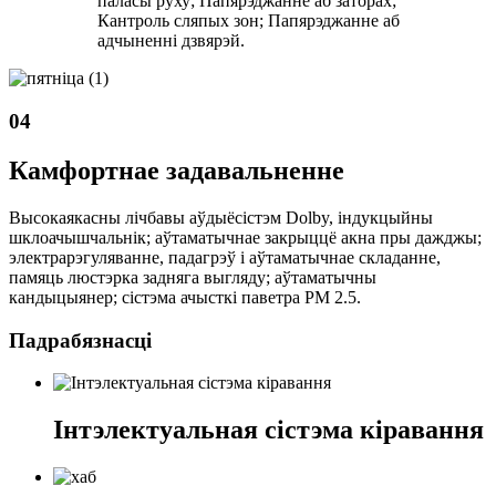
паласы руху; Папярэджанне аб заторах;
Кантроль сляпых зон; Папярэджанне аб
адчыненні дзвярэй.
04
Камфортнае задавальненне
Высокаякасны лічбавы аўдыёсістэм Dolby, індукцыйны
шклоачышчальнік; аўтаматычнае закрыццё акна пры дажджы;
электрарэгуляванне, падагрэў і аўтаматычнае складанне,
памяць люстэрка задняга выгляду; аўтаматычны
кандыцыянер; сістэма ачысткі паветра PM 2.5.
Падрабязнасці
Інтэлектуальная сістэма кіравання