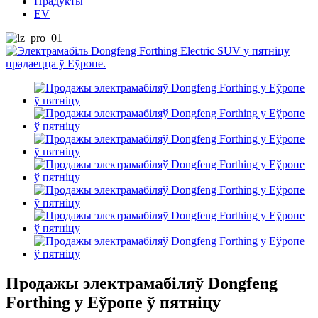
Прадукты
EV
Продажы электрамабіляў Dongfeng
Forthing у Еўропе ў пятніцу