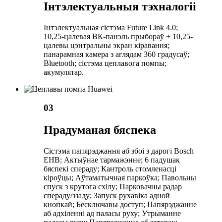
Інтэлектуальныя тэхналогіі
Інтэлектуальная сістэма Future Link 4.0;
10,25-цалевая ВК-панэль прыбораў + 10,25-
цалевы цэнтральны экран кіравання;
панарамная камера з аглядам 360 градусаў;
Bluetooth; сістэма цеплавога помпы;
акумулятар.
03
Прадуманая бяспека
Сістэма папярэджання аб збоі з дарогі Bosch
EHB; Актыўнае тармажэнне; 6 падушак
бяспекі спераду; Кантроль стомленасці
кіроўцы; Аўтаматычная паркоўка; Павольны
спуск з крутога схілу; Парковачны радар
спераду/ззаду; Запуск рухавіка адной
кнопкай; Бесключавы доступ; Папярэджанне
аб адхіленні ад паласы руху; Утрыманне