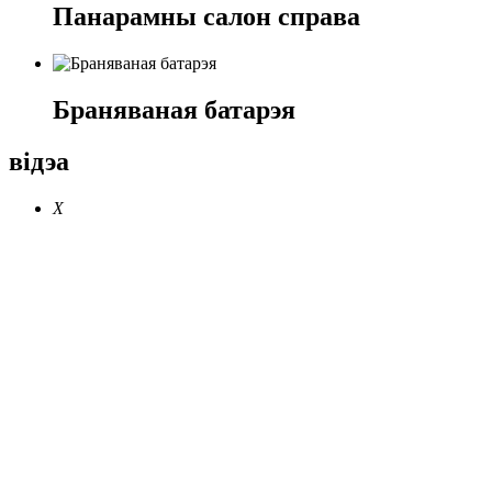
Панарамны салон справа
Браняваная батарэя
відэа
X