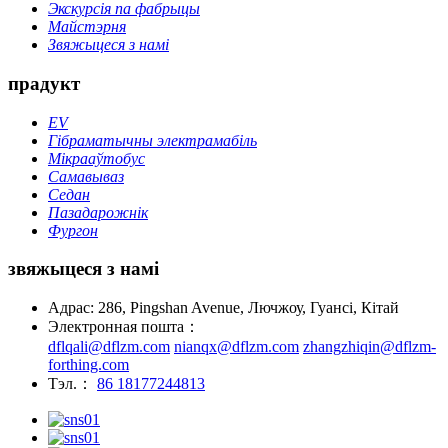
Экскурсія па фабрыцы
Майстэрня
Звяжыцеся з намі
прадукт
EV
Гібраматычны электрамабіль
Мікрааўтобус
Самавываз
Седан
Пазадарожнік
Фургон
звяжыцеся з намі
Адрас: 286, Pingshan Avenue, Лючжоу, Гуансі, Кітай
Электронная пошта：
dflqali@dflzm.com
nianqx@dflzm.com
zhangzhiqin@dflzm-
forthing.com
Тэл.：
86 18177244813