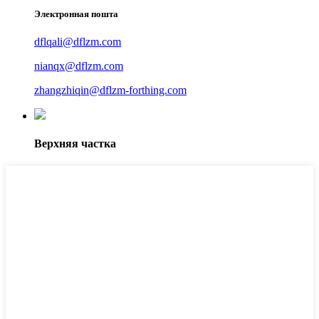
Электронная пошта
dflqali@dflzm.com
nianqx@dflzm.com
zhangzhiqin@dflzm-forthing.com
Верхняя частка