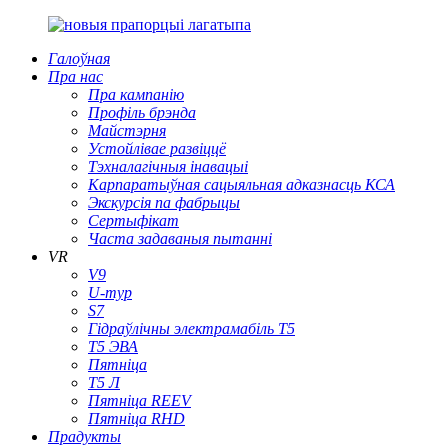
Галоўная
Пра нас
Пра кампанію
Профіль брэнда
Майстэрня
Устойлівае развіццё
Тэхналагічныя інавацыі
Карпаратыўная сацыяльная адказнасць КСА
Экскурсія па фабрыцы
Сертыфікат
Часта задаваныя пытанні
VR
V9
U-тур
S7
Гідраўлічны электрамабіль T5
Т5 ЭВА
Пятніца
Т5 Л
Пятніца REEV
Пятніца RHD
Прадукты