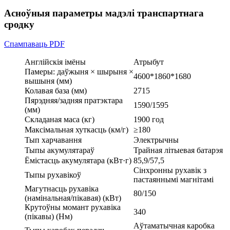
Асноўныя параметры мадэлі транспартнага
сродку
Спампаваць PDF
Англійскія імёны
Атрыбут
Памеры: даўжыня × шырыня ×
4600*1860*1680
вышыня (мм)
Колавая база (мм)
2715
Пярэдняя/задняя пратэктара
1590/1595
(мм)
Складаная маса (кг)
1900 год
Максімальная хуткасць (км/г)
≥180
Тып харчавання
Электрычны
Тыпы акумулятараў
Трайная літыевая батарэя
Ёмістасць акумулятара (кВт·г)
85,9/57,5
Сінхронны рухавік з
Тыпы рухавікоў
пастаяннымі магнітамі
Магутнасць рухавіка
80/150
(намінальная/пікавая) (кВт)
Крутоўны момант рухавіка
340
(пікавы) (Нм)
Аўтаматычная каробка