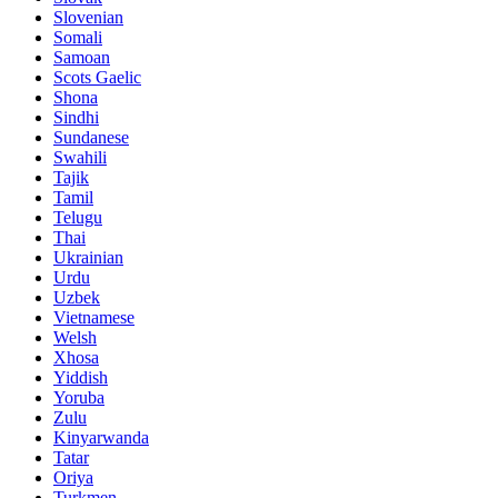
Slovenian
Somali
Samoan
Scots Gaelic
Shona
Sindhi
Sundanese
Swahili
Tajik
Tamil
Telugu
Thai
Ukrainian
Urdu
Uzbek
Vietnamese
Welsh
Xhosa
Yiddish
Yoruba
Zulu
Kinyarwanda
Tatar
Oriya
Turkmen