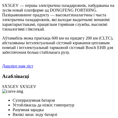
SX5GEV — першы электрычны пазадарожнік, пабудаваны на
зусім новай платформе ад DONGFENG FORTHING.
Пазіцыянаванне прадукту — высокатэхналагічны і чыста
электрычны пазадарожнік, які валодае выдатнымі знешнімі
характарыстыкамі, працяглым тэрмінам службы, высокімі
тэхналогіямі і бяспекай.
Аўтамабіль можа праехаць 600 км на працягу 200 км (CLTC),
абсталяваны інтэлектуальнай сістэмай кіравання цеплавым
помпай і інтэлектуальнай тармазной сістэмай Bosch EHB для
забеспячэння больш стабільнага руху.
Дашліце нам ліст
Асаблівасці
SX5GEV
SX5GEV
Суперразумная батарэя
Устойлівасць да нізкіх тэмператур
Разумная зарадка
Вялікі запас ходу батарэі