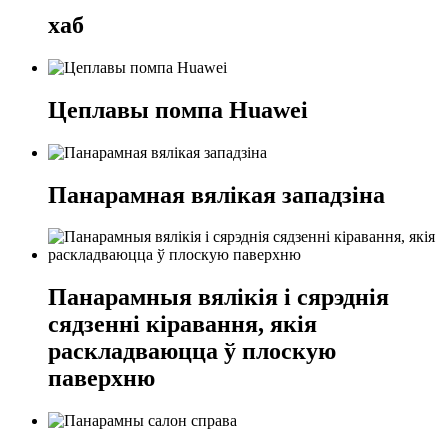
хаб
Цеплавы помпа Huawei
Панарамная вялікая западзіна
Панарамныя вялікія і сярэднія
сядзенні кіравання, якія
раскладваюцца ў плоскую
паверхню