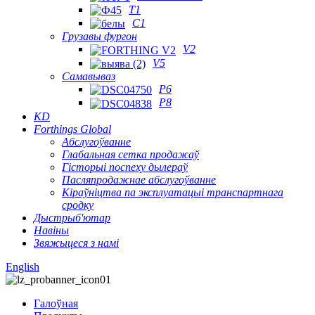
T1
C1
Грузавы фургон
V2
V5
Самавываз
P6
P8
KD
Forthings Global
Абслугоўванне
Глабальная сетка продажаў
Гісторыі поспеху дылераў
Пасляпродажнае абслугоўванне
Кіраўніцтва па эксплуатацыі транспартнага
сродку
Дыстрыб'ютар
Навіны
Звяжыцеся з намі
English
Галоўная