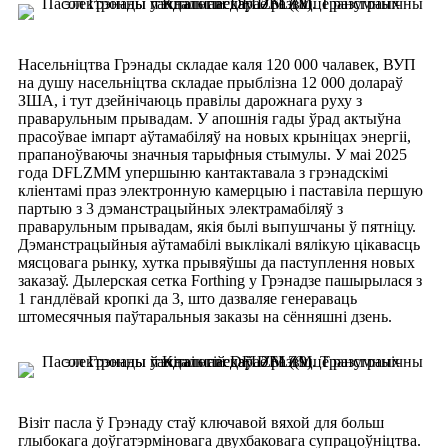
Насельніцтва Грэнады складае каля 120 000 чалавек, ВУП
на душу насельніцтва складае прыблізна 12 000 долараў
ЗША, і тут дзейнічаюць правілы дарожнага руху з
праварульным прывадам. У апошнія гады ўрад актыўна
прасоўвае імпарт аўтамабіляў на новых крыніцах энергіі,
прапаноўваючы значныя тарыфныя стымулы. У маі 2025
года DFLZMM упершыню кантактавала з грэнадскімі
кліентамі праз электронную камерцыю і паставіла першую
партыю з 3 дэманстрацыйных электрамабіляў з
праварульным прывадам, якія былі выпушчаны ў пятніцу.
Дэманстрацыйныя аўтамабілі выклікалі вялікую цікавасць
мясцовага рынку, хутка прывяўшы да паступлення новых
заказаў. Дылерская сетка Forthing у Грэнадзе пашырылася з
1 гандлёвай кропкі да 3, што дазваляе генераваць
штомесячныя паўтаральныя заказы на сённяшні дзень.
Візіт пасла ў Грэнаду стаў ключавой вяхой для больш
глыбокага доўгатэрміновага двухбаковага супрацоўніцтва.