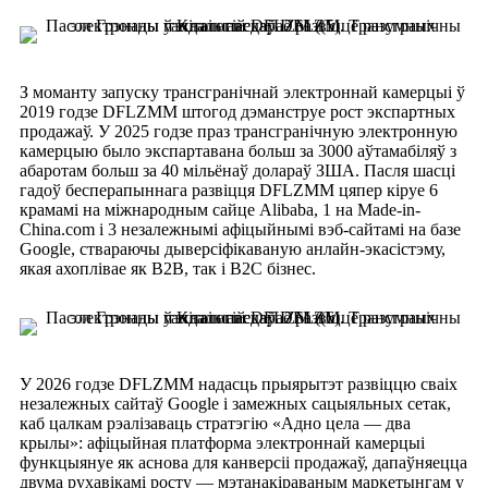
З моманту запуску трансгранічнай электроннай камерцыі ў
2019 годзе DFLZMM штогод дэманструе рост экспартных
продажаў. У 2025 годзе праз трансгранічную электронную
камерцыю было экспартавана больш за 3000 аўтамабіляў з
абаротам больш за 40 мільёнаў долараў ЗША. Пасля шасці
гадоў бесперапыннага развіцця DFLZMM цяпер кіруе 6
крамамі на міжнародным сайце Alibaba, 1 на Made-in-
China.com і 3 незалежнымі афіцыйнымі вэб-сайтамі на базе
Google, ствараючы дыверсіфікаваную анлайн-экасістэму,
якая ахоплівае як B2B, так і B2C бізнес.
У 2026 годзе DFLZMM надасць прыярытэт развіццю сваіх
незалежных сайтаў Google і замежных сацыяльных сетак,
каб цалкам рэалізаваць стратэгію «Адно цела — два
крылы»: афіцыйная платформа электроннай камерцыі
функцыянуе як аснова для канверсіі продажаў, дапаўняецца
двума рухавікамі росту — мэтанакіраваным маркетынгам у