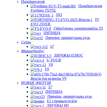
Пазадарожнік
Пазадарожнік
Forthing T5/T5L
SX5
T5
EVO 25VER.
Гідраўлічны электрамабіль T5
ПЯТНІЦА
Пятніца, праварульны руль
Седан
S7
Мікрааўтобус
ЛІНЧЖЫ ПЛЮС
U-TOUR
V8
V9
Версія для кемпера V9
НОВАЯ ЭНЕРГІЯ
S7
ПЯТНІЦА
Пятніца, праварульны руль
V2 з правым рулём
ЛІНЧЖЫ М5