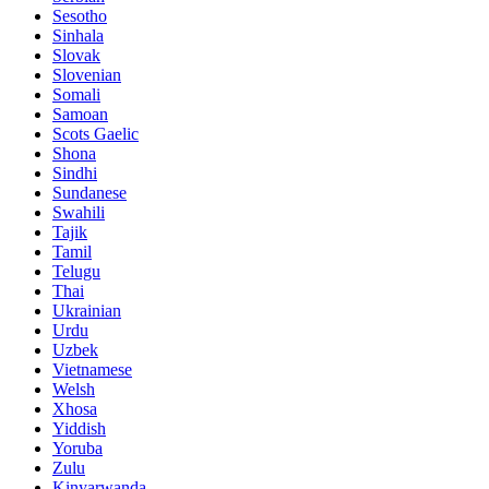
Sesotho
Sinhala
Slovak
Slovenian
Somali
Samoan
Scots Gaelic
Shona
Sindhi
Sundanese
Swahili
Tajik
Tamil
Telugu
Thai
Ukrainian
Urdu
Uzbek
Vietnamese
Welsh
Xhosa
Yiddish
Yoruba
Zulu
Kinyarwanda