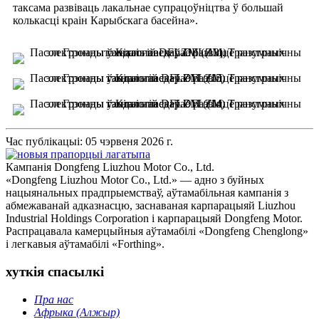
таксама развіваць лакальнае супрацоўніцтва ў большай
колькасці краін Карыбскага басейна».
Час публікацыі: 05 чэрвеня 2026 г.
Кампанія Dongfeng Liuzhou Motor Co., Ltd.
«Dongfeng Liuzhou Motor Co., Ltd.» — адно з буйных
нацыянальных прадпрыемстваў, аўтамабільная кампанія з
абмежаванай адказнасцю, заснаваная карпарацыяй Liuzhou
Industrial Holdings Corporation і карпарацыяй Dongfeng Motor.
Распрацавала камерцыйныя аўтамабілі «Dongfeng Chenglong»
і легкавыя аўтамабілі «Forthing».
хуткія спасылкі
Пра нас
Афрыка (Алжыр)