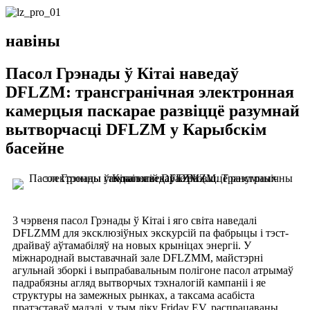
навіны
Пасол Грэнады ў Кітаі наведаў
DFLZM: трансгранічная электронная
камерцыя паскарае развіццё разумнай
вытворчасці DFLZM у Карыбскім
басейне
3 чэрвеня пасол Грэнады ў Кітаі і яго світа наведалі
DFLZMM для эксклюзіўных экскурсій па фабрыцы і тэст-
драйваў аўтамабіляў на новых крыніцах энергіі. У
міжнароднай выставачнай зале DFLZMM, майстэрні
агульнай зборкі і выпрабавальным полігоне пасол атрымаў
падрабязны агляд вытворчых тэхналогій кампаніі і яе
структуры на замежных рынках, а таксама асабіста
пратэставаў мадэлі, у тым ліку Friday EV, распрацаваны