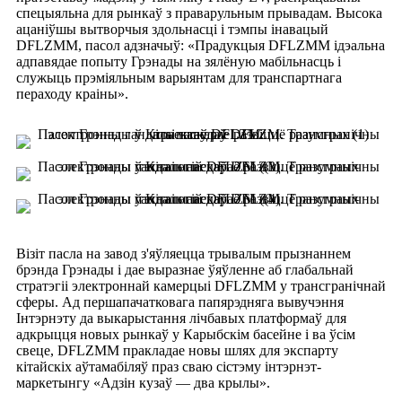
спецыяльна для рынкаў з праварульным прывадам. Высока
ацаніўшы вытворчыя здольнасці і тэмпы інавацый
DFLZMM, пасол адзначыў: «Прадукцыя DFLZMM ідэальна
адпавядае попыту Грэнады на зялёную мабільнасць і
служыць прэміяльным варыянтам для транспартнага
пераходу краіны».
Візіт пасла на завод з'яўляецца трывалым прызнаннем
брэнда Грэнады і дае выразнае ўяўленне аб глабальнай
стратэгіі электроннай камерцыі DFLZMM у трансгранічнай
сферы. Ад першапачатковага папярэдняга вывучэння
Інтэрнэту да выкарыстання лічбавых платформаў для
адкрыцця новых рынкаў у Карыбскім басейне і ва ўсім
свеце, DFLZMM пракладае новы шлях для экспарту
кітайскіх аўтамабіляў праз сваю сістэму інтэрнэт-
маркетынгу «Адзін кузаў — два крылы».