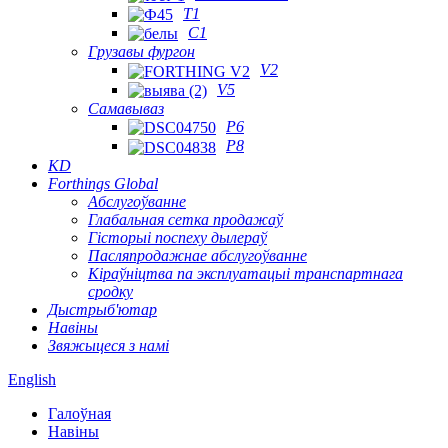
T1
C1
Грузавы фургон
V2
V5
Самавываз
P6
P8
KD
Forthings Global
Абслугоўванне
Глабальная сетка продажаў
Гісторыі поспеху дылераў
Пасляпродажнае абслугоўванне
Кіраўніцтва па эксплуатацыі транспартнага
сродку
Дыстрыб'ютар
Навіны
Звяжыцеся з намі
English
Галоўная
Навіны