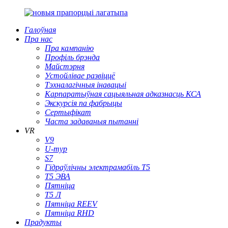
Галоўная
Пра нас
Пра кампанію
Профіль брэнда
Майстэрня
Устойлівае развіццё
Тэхналагічныя інавацыі
Карпаратыўная сацыяльная адказнасць КСА
Экскурсія па фабрыцы
Сертыфікат
Часта задаваныя пытанні
VR
V9
U-тур
S7
Гідраўлічны электрамабіль T5
Т5 ЭВА
Пятніца
Т5 Л
Пятніца REEV
Пятніца RHD
Прадукты