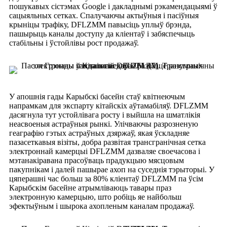
пошукавых сістэмах Google і дакладнымі рэкамендацыямі ў
сацыяльных сетках. Спалучаючы актыўныя і пасіўныя
крыніцы трафіку, DFLZMM павысіць уплыў брэнда,
пашырыць каналы доступу да кліентаў і забяспечыць
стабільны і ўстойлівы рост продажаў.
У апошнія гады Карыбскі басейн стаў квітнеючым
напрамкам для экспарту кітайскіх аўтамабіляў. DFLZMM
дасягнула тут устойлівага росту і выйшла на шматлікія
неасвоеныя астраўныя рынкі. Улічваючы разрозненую
геаграфію гэтых астраўных дзяржаў, якая ўскладняе
пазасеткавыя візіты, добра развітая трансгранічная сетка
электроннай камерцыі DFLZMM дазваляе своечасова і
мэтанакіравана прасоўваць прадукцыю мясцовым
пакупнікам і далей пашырае ахоп на суседнія тэрыторыі. У
цяперашні час больш за 80% кліентаў DFLZMM па ўсім
Карыбскім басейне атрымліваюць тавары праз
электронную камерцыю, што робіць яе найбольш
эфектыўным і шырока ахопленым каналам продажаў.