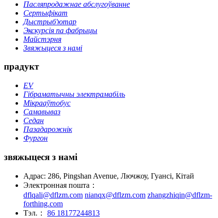
Пасляпродажнае абслугоўванне
Сертыфікат
Дыстрыб'ютар
Экскурсія па фабрыцы
Майстэрня
Звяжыцеся з намі
прадукт
EV
Гібраматычны электрамабіль
Мікрааўтобус
Самавываз
Седан
Пазадарожнік
Фургон
звяжыцеся з намі
Адрас: 286, Pingshan Avenue, Лючжоу, Гуансі, Кітай
Электронная пошта：
dflqali@dflzm.com
nianqx@dflzm.com
zhangzhiqin@dflzm-
forthing.com
Тэл.：
86 18177244813