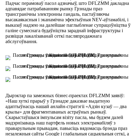
Падчас перамоваў пасол адзначыў, што DFLZMM дакладна
адпавядае патрабаванням рынку Грэнады праз
трансгранічны электронны гандаль, пастаўляючы
высакаякасныя і эканамічна эфектыўныя NEV-аўтамабілі, і
выказаў надзею на далейшае паглыбленае супрацоўніцтва ў
галіне сумеснага будаўніцтва зараднай інфраструктуры і
развіцця лакалізаванай сеткі пасляпродажнага
абслугоўвання.
Дырэктар па замежных бізнес-праектах DFLZMM заявіў:
«Наш хуткі прарыў у Грэнадзе даказвае выдатную
адаптыўнасць нашай анлайн-стратэгіі «Адзін кузаў — два
крылы» для фрагментаваных астраўных рынкаў.
Скарыстаўшыся імпульсам візіту пасла, мы будзем далей
мадэрнізаваць наш партфель новых электрамабіляў з
праварульным прывадам, павысіць вядомасць брэнда праз
незалежныя сайты Google і глабальныя сацыяльныя сеткі, а