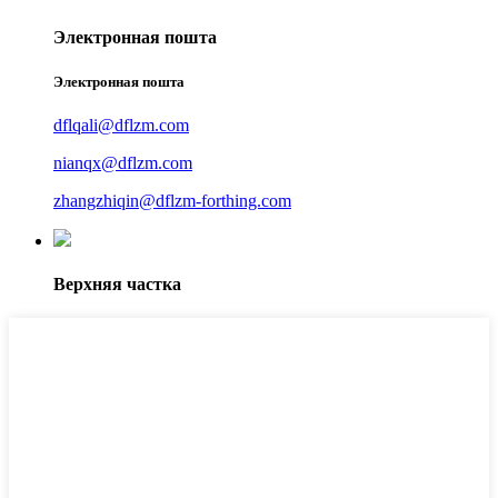
Электронная пошта
Электронная пошта
dflqali@dflzm.com
nianqx@dflzm.com
zhangzhiqin@dflzm-forthing.com
Верхняя частка