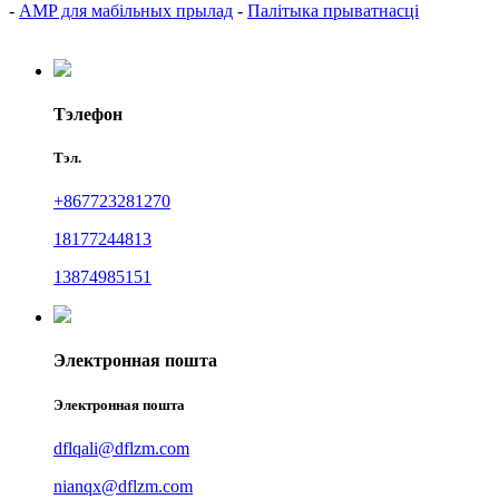
-
AMP для мабільных прылад
-
Палітыка прыватнасці
Тэлефон
Тэл.
+867723281270
18177244813
13874985151
Электронная пошта
Электронная пошта
dflqali@dflzm.com
nianqx@dflzm.com