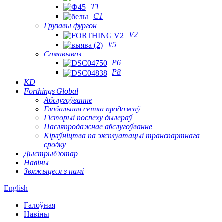
T1
C1
Грузавы фургон
V2
V5
Самавываз
P6
P8
KD
Forthings Global
Абслугоўванне
Глабальная сетка продажаў
Гісторыі поспеху дылераў
Пасляпродажнае абслугоўванне
Кіраўніцтва па эксплуатацыі транспартнага
сродку
Дыстрыб'ютар
Навіны
Звяжыцеся з намі
English
Галоўная
Навіны