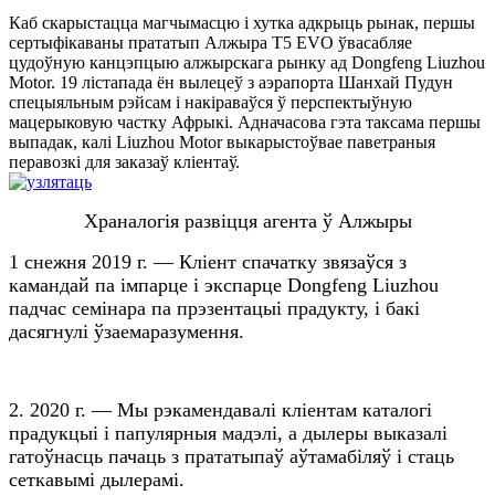
Каб скарыстацца магчымасцю і хутка адкрыць рынак, першы
сертыфікаваны прататып Алжыра T5 EVO ўвасабляе
цудоўную канцэпцыю алжырскага рынку ад Dongfeng Liuzhou
Motor. 19 лістапада ён вылецеў з аэрапорта Шанхай Пудун
спецыяльным рэйсам і накіраваўся ў перспектыўную
мацерыковую частку Афрыкі. Адначасова гэта таксама першы
выпадак, калі Liuzhou Motor выкарыстоўвае паветраныя
перавозкі для заказаў кліентаў.
Храналогія развіцця агента ў Алжыры
1 снежня 2019 г. — Кліент спачатку звязаўся з
камандай па імпарце і экспарце Dongfeng Liuzhou
падчас семінара па прэзентацыі прадукту, і бакі
дасягнулі ўзаемаразумення.
2. 2020 г. — Мы рэкамендавалі кліентам каталогі
прадукцыі і папулярныя мадэлі, а дылеры выказалі
гатоўнасць пачаць з прататыпаў аўтамабіляў і стаць
сеткавымі дылерамі.