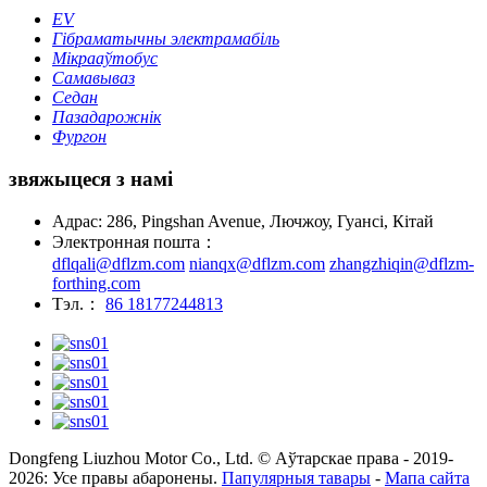
EV
Гібраматычны электрамабіль
Мікрааўтобус
Самавываз
Седан
Пазадарожнік
Фургон
звяжыцеся з намі
Адрас: 286, Pingshan Avenue, Лючжоу, Гуансі, Кітай
Электронная пошта：
dflqali@dflzm.com
nianqx@dflzm.com
zhangzhiqin@dflzm-
forthing.com
Тэл.：
86 18177244813
Dongfeng Liuzhou Motor Co., Ltd. © Аўтарскае права - 2019-
2026: Усе правы абаронены.
Папулярныя тавары
-
Мапа сайта