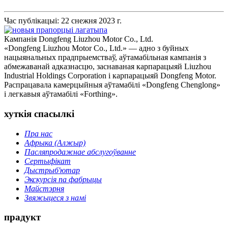
Час публікацыі: 22 снежня 2023 г.
Кампанія Dongfeng Liuzhou Motor Co., Ltd.
«Dongfeng Liuzhou Motor Co., Ltd.» — адно з буйных
нацыянальных прадпрыемстваў, аўтамабільная кампанія з
абмежаванай адказнасцю, заснаваная карпарацыяй Liuzhou
Industrial Holdings Corporation і карпарацыяй Dongfeng Motor.
Распрацавала камерцыйныя аўтамабілі «Dongfeng Chenglong»
і легкавыя аўтамабілі «Forthing».
хуткія спасылкі
Пра нас
Афрыка (Алжыр)
Пасляпродажнае абслугоўванне
Сертыфікат
Дыстрыб'ютар
Экскурсія па фабрыцы
Майстэрня
Звяжыцеся з намі
прадукт