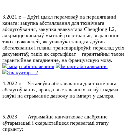
3.2021 г. – Доўгі цыкл перамоваў па перацягванні
каната: закупка абсталявання для тэхнічнага
абслугоўвання, закупка эвакуатара Chenglong L2,
адкрыццё каналаў мытнай рэгістрацыі; вырашэнне
такіх цяжкасцей, як упакоўка занадта доўгага
абсталявання і планы транспарціроўкі; пераклад усіх
дакументаў, такіх як сертыфікат + гарантыйны талон +
гарантыйнае пагадненне, на французскую мову.
4.2022 г. – Усталёўка абсталявання для тэхнічнага
абслугоўвання, арэнда выставачных залаў і падача
заяўкі на атрыманне дазволу на імпарт у дылера.
5.2023——Атрымайце канчатковае адабрэнне
аўтарызацыі і скарыстайцеся перавагамі этапу
спрынту: