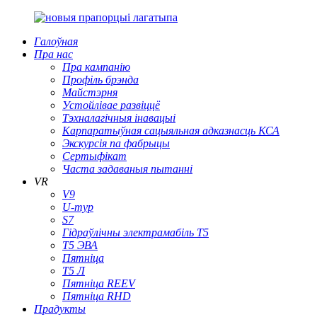
Галоўная
Пра нас
Пра кампанію
Профіль брэнда
Майстэрня
Устойлівае развіццё
Тэхналагічныя інавацыі
Карпаратыўная сацыяльная адказнасць КСА
Экскурсія па фабрыцы
Сертыфікат
Часта задаваныя пытанні
VR
V9
U-тур
S7
Гідраўлічны электрамабіль T5
Т5 ЭВА
Пятніца
Т5 Л
Пятніца REEV
Пятніца RHD
Прадукты