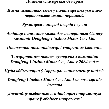
Пашана алжырскім дылерам
Пасля шматлікіх змен у палітыцы яна ўсё яшчэ
пераадольвае шмат перашкод.
Рухайцеся наперад цвёрда і гучна
Аддайце належнае камандзе экспартнага бізнесу
кампаніі Dongfeng Liuzhou Motor Co., Ltd.
Нястомная настойлівасць і стараннае імкненне
З нецярпеннем чакаем сустрэчы з кампаніяй
Dongfeng Liuzhou Motor Co., Ltd. у 2024 годзе
Цуды адбываюцца ў Афрыцы, «кантыненце надзеі»
Dongfeng Liuzhou Motor Co., Ltd. і яе алжырскія
дылеры
Дасягайце выдатных вынікаў праз напружаную
працу ў абодвух напрамках!