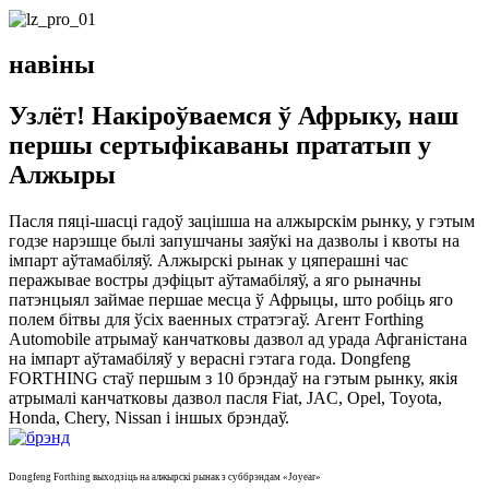
навіны
Узлёт! Накіроўваемся ў Афрыку, наш
першы сертыфікаваны прататып у
Алжыры
Пасля пяці-шасці гадоў зацішша на алжырскім рынку, у гэтым
годзе нарэшце былі запушчаны заяўкі на дазволы і квоты на
імпарт аўтамабіляў. Алжырскі рынак у цяперашні час
перажывае востры дэфіцыт аўтамабіляў, а яго рыначны
патэнцыял займае першае месца ў Афрыцы, што робіць яго
полем бітвы для ўсіх ваенных стратэгаў. Агент Forthing
Automobile атрымаў канчатковы дазвол ад урада Афганістана
на імпарт аўтамабіляў у верасні гэтага года. Dongfeng
FORTHING стаў першым з 10 брэндаў на гэтым рынку, якія
атрымалі канчатковы дазвол пасля Fiat, JAC, Opel, Toyota,
Honda, Chery, Nissan і іншых брэндаў.
Dongfeng Forthing выходзіць на алжырскі рынак з суббрэндам «Joyear»