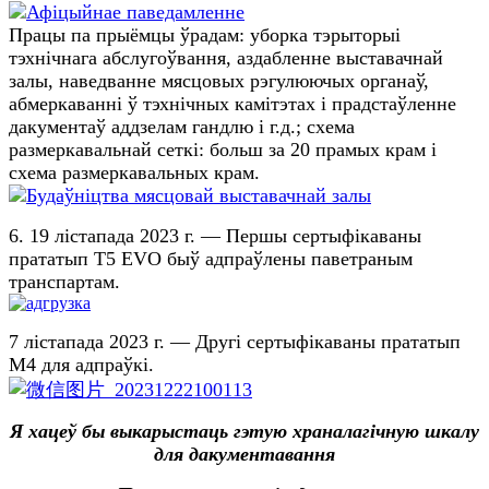
Працы па прыёмцы ўрадам: уборка тэрыторыі
тэхнічнага абслугоўвання, аздабленне выставачнай
залы, наведванне мясцовых рэгулюючых органаў,
абмеркаванні ў тэхнічных камітэтах і прадстаўленне
дакументаў аддзелам гандлю і г.д.; схема
размеркавальнай сеткі: больш за 20 прамых крам і
схема размеркавальных крам.
6. 19 лістапада 2023 г. — Першы сертыфікаваны
прататып T5 EVO быў адпраўлены паветраным
транспартам.
7 лістапада 2023 г. — Другі сертыфікаваны прататып
M4 для адпраўкі.
Я хацеў бы выкарыстаць гэтую храналагічную шкалу
для дакументавання