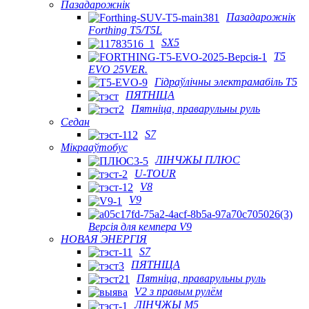
Пазадарожнік
Пазадарожнік
Forthing T5/T5L
SX5
T5
EVO 25VER.
Гідраўлічны электрамабіль T5
ПЯТНІЦА
Пятніца, праварульны руль
Седан
S7
Мікрааўтобус
ЛІНЧЖЫ ПЛЮС
U-TOUR
V8
V9
Версія для кемпера V9
НОВАЯ ЭНЕРГІЯ
S7
ПЯТНІЦА
Пятніца, праварульны руль
V2 з правым рулём
ЛІНЧЖЫ М5