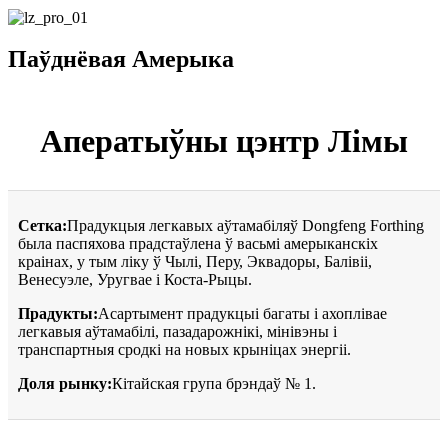
Паўднёвая Амерыка
Аператыўны цэнтр Лімы
Сетка:
Прадукцыя легкавых аўтамабіляў Dongfeng Forthing
была паспяхова прадстаўлена ў васьмі амерыканскіх
краінах, у тым ліку ў Чылі, Перу, Эквадоры, Балівіі,
Венесуэле, Уругвае і Коста-Рыцы.
Прадукты:
Асартымент прадукцыі багаты і ахоплівае
легкавыя аўтамабілі, пазадарожнікі, мінівэны і
транспартныя сродкі на новых крыніцах энергіі.
Доля рынку:
Кітайская група брэндаў № 1.