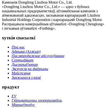
Кампанія Dongfeng Liuzhou Motor Co., Ltd.
«Dongfeng Liuzhou Motor Co., Ltd.» — адно з буйных
нацыянальных прадпрыемстваў, аўтамабільная кампанія з
абмежаванай адказнасцю, заснаваная карпарацыяй Liuzhou
Industrial Holdings Corporation і карпарацыяй Dongfeng Motor.
Распрацавала камерцыйныя аўтамабілі «Dongfeng Chenglong»
і легкавыя аўтамабілі «Forthing».
хуткія спасылкі
Пра нас
Афрыка (Алжыр)
Пасляпродажнае абслугоўванне
Сертыфікат
Дыстрыб'ютар
Экскурсія па фабрыцы
Майстэрня
Звяжыцеся з намі
прадукт
EV
Гібраматычны электрамабіль
Мікрааўтобус