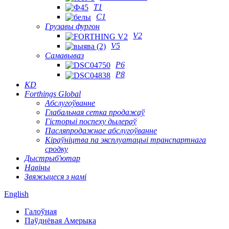
T1
C1
Грузавы фургон
V2
V5
Самавываз
P6
P8
KD
Forthings Global
Абслугоўванне
Глабальная сетка продажаў
Гісторыі поспеху дылераў
Пасляпродажнае абслугоўванне
Кіраўніцтва па эксплуатацыі транспартнага
сродку
Дыстрыб'ютар
Навіны
Звяжыцеся з намі
English
Галоўная
Паўднёвая Амерыка