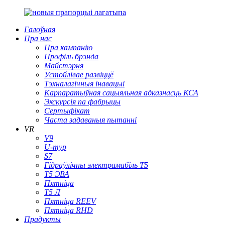
Галоўная
Пра нас
Пра кампанію
Профіль брэнда
Майстэрня
Устойлівае развіццё
Тэхналагічныя інавацыі
Карпаратыўная сацыяльная адказнасць КСА
Экскурсія па фабрыцы
Сертыфікат
Часта задаваныя пытанні
VR
V9
U-тур
S7
Гідраўлічны электрамабіль T5
Т5 ЭВА
Пятніца
Т5 Л
Пятніца REEV
Пятніца RHD
Прадукты