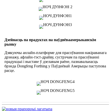
Дзейнасць па прадуктах на паўднёваамерыканскім
рынку
Дзякуючы анлайн-платформе для прасоўвання накіраванага
дрэнажу, афлайн-тэст-драйву, сустрэчам па прасоўванні
прадукцыі і выставе ў дзелавым раёне, пазнавальнасць
брэнда Dongfeng Forthing у Паўднёвай Амерыцы паступова
расце.