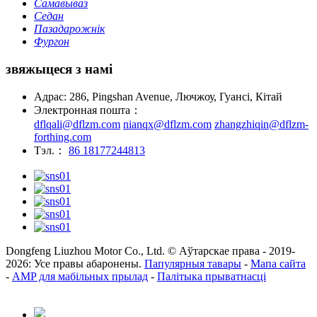
Самавываз
Седан
Пазадарожнік
Фургон
звяжыцеся з намі
Адрас: 286, Pingshan Avenue, Лючжоу, Гуансі, Кітай
Электронная пошта：
dflqali@dflzm.com
nianqx@dflzm.com
zhangzhiqin@dflzm-
forthing.com
Тэл.：
86 18177244813
Dongfeng Liuzhou Motor Co., Ltd. © Аўтарскае права - 2019-
2026: Усе правы абаронены.
Папулярныя тавары
-
Мапа сайта
-
AMP для мабільных прылад
-
Палітыка прыватнасці