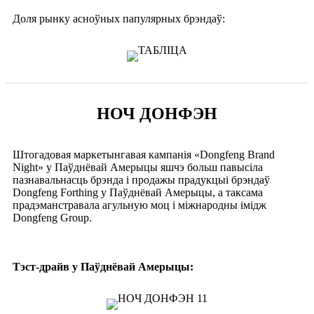
Доля рынку асноўных папулярных брэндаў:
НОЧ ДОНФЭН
Штогадовая маркетынгавая кампанія «Dongfeng Brand
Night» у Паўднёвай Амерыцы яшчэ больш павысіла
пазнавальнасць брэнда і продажы прадукцыі брэндаў
Dongfeng Forthing у Паўднёвай Амерыцы, а таксама
прадэманстравала агульную моц і міжнародны імідж
Dongfeng Group.
Тэст-драйв у Паўднёвай Амерыцы: