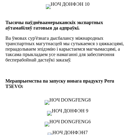
Тысячы паўднёваамерыканскіх экспартных
аўтамабіляў гатовыя да адпраўкі.
Ва ўмовах сур'ёзнага дысбалансу міжнародных
транспартных магутнасцей мы сутыкаемся з цяжкасцямі,
пераадольваем эпідэмію і карыстаемся магчымасцямі, а
таксама прыкладаем усе намаганні для забеспячэння
бесперабойнай дастаўкі заказаў.
Мерапрыемства па запуску новага прадукту Peru
T5EVO: