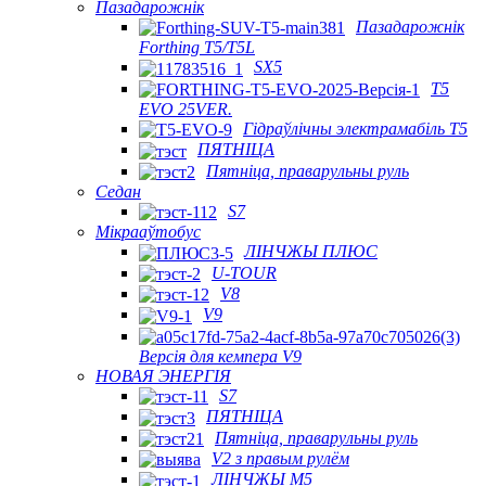
Пазадарожнік
Пазадарожнік
Forthing T5/T5L
SX5
T5
EVO 25VER.
Гідраўлічны электрамабіль T5
ПЯТНІЦА
Пятніца, праварульны руль
Седан
S7
Мікрааўтобус
ЛІНЧЖЫ ПЛЮС
U-TOUR
V8
V9
Версія для кемпера V9
НОВАЯ ЭНЕРГІЯ
S7
ПЯТНІЦА
Пятніца, праварульны руль
V2 з правым рулём
ЛІНЧЖЫ М5